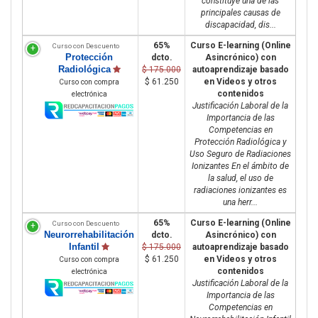
constituye una de las
principales causas de
discapacidad, dis...
65%
Curso E-learning (Online
Curso con Descuento
Protección
dcto.
Asincrónico) con
Radiológica
$ 175.000
autoaprendizaje basado
$ 61.250
en Videos y otros
Curso con compra
contenidos
electrónica
Justificación Laboral de la
Importancia de las
Competencias en
Protección Radiológica y
Uso Seguro de Radiaciones
Ionizantes En el ámbito de
la salud, el uso de
radiaciones ionizantes es
una herr...
65%
Curso E-learning (Online
Curso con Descuento
Neurorrehabilitación
dcto.
Asincrónico) con
Infantil
$ 175.000
autoaprendizaje basado
$ 61.250
en Videos y otros
Curso con compra
contenidos
electrónica
Justificación Laboral de la
Importancia de las
Competencias en