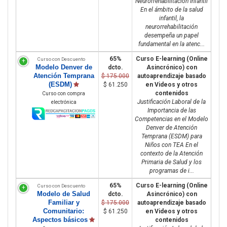
Neurorrehabilitación Infantil
En el ámbito de la salud
infantil, la
neurorrehabilitación
desempeña un papel
fundamental en la atenc...
65%
Curso E-learning (Online
Curso con Descuento
Modelo Denver de
dcto.
Asincrónico) con
Atención Temprana
$ 175.000
autoaprendizaje basado
(ESDM)
$ 61.250
en Videos y otros
contenidos
Curso con compra
Justificación Laboral de la
electrónica
Importancia de las
Competencias en el Modelo
Denver de Atención
Temprana (ESDM) para
Niños con TEA En el
contexto de la Atención
Primaria de Salud y los
programas de i...
65%
Curso E-learning (Online
Curso con Descuento
Modelo de Salud
dcto.
Asincrónico) con
Familiar y
$ 175.000
autoaprendizaje basado
Comunitario:
$ 61.250
en Videos y otros
Aspectos básicos
contenidos