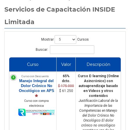
Servicios de Capacitación INSIDE
Limitada
Mostrar
Cursos
Buscar:
Curso
Valor
Descripción
65%
Curso E-learning (Online
Curso con Descuento
Manejo Integral del
dcto.
Asincrónico) con
Dolor Crónico No
$ 175.000
autoaprendizaje basado
Oncológico en APS
$ 61.250
en Videos y otros
contenidos
Justificación Laboral de la
Curso con compra
Importancia de las
electrónica
Competencias en Manejo
del Dolor Crónico No
Oncológico El dolor
crónico no oncológico