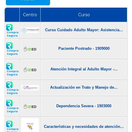
Centro
Curso
$
Curso Cuidado Adulto Mayor: Asistencia...
$
Compra
Segura
$
Paciente Postrado - 1909000
$
Compra
Segura
$
Atención Integral al Adulto Mayor -...
$
Compra
Segura
$
Actualización en Trato y Manejo de...
$
Compra
Segura
$
Dependencia Severa - 1903000
$
Compra
Segura
$
Características y necesidades de atención...
$
Compra