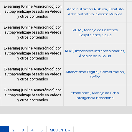
E-learning (Online Asincrónico) con
Administración Pública
Estatuto
,
autoaprendizaje basado en Videos
0
Administrativo
Gestión Pública
,
y otros contenidos
E-learning (Online Asincrónico) con
REAS
Manejo de Desechos
,
autoaprendizaje basado en Videos
0
Hospitalarios
Salud
,
y otros contenidos
E-learning (Online Asincrónico) con
IAAS
Infecciones Intrahospitalarias
,
,
autoaprendizaje basado en Videos
0
Ámbito de la Salud
y otros contenidos
E-learning (Online Asincrónico) con
Alfabetismo Digital
Computación
,
,
autoaprendizaje basado en Videos
0
Office
y otros contenidos
E-learning (Online Asincrónico) con
Emociones
Manejo de Crisis
,
,
autoaprendizaje basado en Videos
0
Inteligencia Emocional
y otros contenidos
1
2
3
4
5
SIGUIENTE »