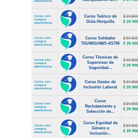
electrónica
Curso Teórico de
Curso con
$ 59.800
compra
Grúa Horquilla
$ 29.90
electrónica
Curso Soldador
Curso con
$ 59.800
compra
TIG/MIG/AWS-ASTM
$ 29.90
electrónica
Curso Técnicas de
Curso con
$ 59.800
Supervisor de
compra
$ 29.90
electrónica
Seguridad...
Curso Gestor de
Curso con
$ 59.800
compra
Inclusión Laboral
$ 29.90
electrónica
Curso
Curso con
$ 59.800
Reclutamiento y
compra
$ 29.90
electrónica
Selección de...
Curso Equidad de
Curso con
$ 59.800
Género e
compra
$ 29.90
electrónica
Inclusión...