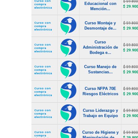
Curso con
$ 59.800
Educacional con
compra
$ 29.90
electrónica
Mención...
Curso Montaje y
Curso con
$ 59.800
compra
Desmontaje de...
$ 29.90
electrónica
Curso
Curso con
$ 59.800
Administración de
compra
$ 29.90
electrónica
Bodega e...
Curso Manejo de
Curso con
$ 59.800
compra
Sustancias...
$ 29.90
electrónica
Curso NFPA 70E
Curso con
$ 59.800
compra
Riesgos Eléctricos
$ 29.90
electrónica
Curso Liderazgo y
Curso con
$ 59.800
compra
Trabajo en Equipo
$ 29.90
electrónica
Curso de Higiene y
Curso con
$ 59.800
compra
Manipulación de...
$ 29.90