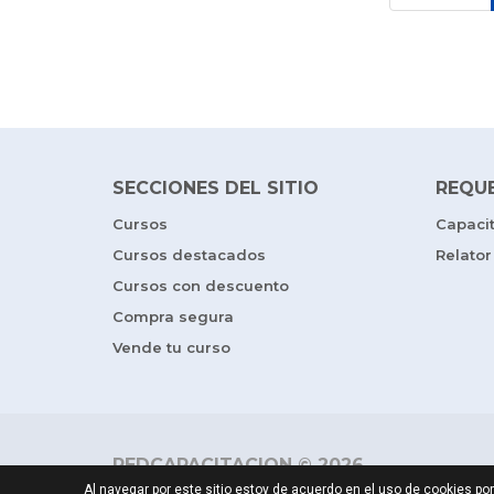
SECCIONES DEL SITIO
REQU
Cursos
Capaci
Cursos destacados
Relator
Cursos con descuento
Compra segura
Vende tu curso
REDCAPACITACION © 2026
Al navegar por este sitio estoy de acuerdo en el uso de cookies 