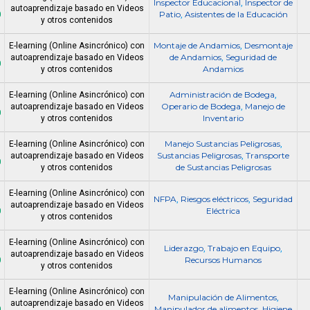
Inspector Educacional
Inspector de
,
autoaprendizaje basado en Videos
0
Patio
Asistentes de la Educación
,
y otros contenidos
Montaje de Andamios
Desmontaje
E-learning (Online Asincrónico) con
,
de Andamios
Seguridad de
autoaprendizaje basado en Videos
,
0
Andamios
y otros contenidos
Administración de Bodega
E-learning (Online Asincrónico) con
,
Operario de Bodega
Manejo de
autoaprendizaje basado en Videos
,
0
Inventario
y otros contenidos
Manejo Sustancias Peligrosas
E-learning (Online Asincrónico) con
,
Sustancias Peligrosas
Transporte
autoaprendizaje basado en Videos
,
0
de Sustancias Peligrosas
y otros contenidos
E-learning (Online Asincrónico) con
NFPA
Riesgos eléctricos
Seguridad
,
,
autoaprendizaje basado en Videos
0
Eléctrica
y otros contenidos
E-learning (Online Asincrónico) con
Liderazgo
Trabajo en Equipo
,
,
autoaprendizaje basado en Videos
0
Recursos Humanos
y otros contenidos
E-learning (Online Asincrónico) con
Manipulación de Alimentos
,
autoaprendizaje basado en Videos
0
Manipulador de alimentos
Higiene
,