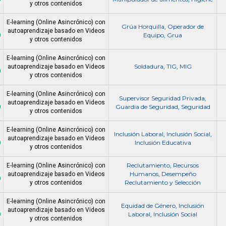
y otros contenidos
E-learning (Online Asincrónico) con
Grúa Horquilla
Operador de
,
autoaprendizaje basado en Videos
0
Equipo
Grua
,
y otros contenidos
E-learning (Online Asincrónico) con
Soldadura
TIG
MIG
autoaprendizaje basado en Videos
,
,
0
y otros contenidos
E-learning (Online Asincrónico) con
Supervisor Seguridad Privada
,
autoaprendizaje basado en Videos
0
Guardia de Seguridad
Seguridad
,
y otros contenidos
E-learning (Online Asincrónico) con
Inclusión Laboral
Inclusión Social
,
,
autoaprendizaje basado en Videos
0
Inclusión Educativa
y otros contenidos
Reclutamiento
Recursos
E-learning (Online Asincrónico) con
,
Humanos
Desempeño
autoaprendizaje basado en Videos
,
0
Reclutamiento y Selección
y otros contenidos
E-learning (Online Asincrónico) con
Equidad de Género
Inclusión
,
autoaprendizaje basado en Videos
0
Laboral
Inclusión Social
,
y otros contenidos