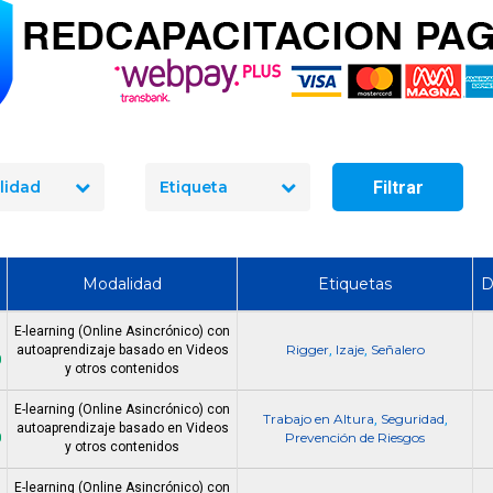
Artículo
Artículo
Filtrar
lidad
Etiqueta
¿Cuánto cuesta un curso de
manejo de extintores en Chile
¿Cuánto dura un cur
en 2026? Precios reales y qué
y manejo de extint
incluye cada opción
Chile?
Modalidad
Etiquetas
D
E-learning (Online Asincrónico) con
Rigger
Izaje
Señalero
autoaprendizaje basado en Videos
,
,
0
y otros contenidos
E-learning (Online Asincrónico) con
Trabajo en Altura
Seguridad
,
,
autoaprendizaje basado en Videos
0
Prevención de Riesgos
y otros contenidos
E-learning (Online Asincrónico) con