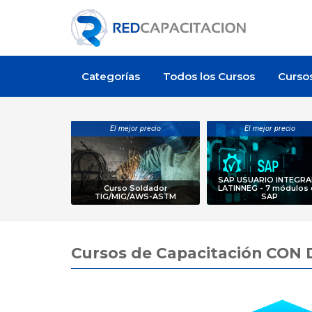
Categorías
Todos los Cursos
Curso
El mejor precio
El mejor precio
SAP USUARIO INTEGRAL
Curso Soldador
LATINNEG - 7 módulos
TIG/MIG/AWS-ASTM
SAP
Cursos de Capacitación C