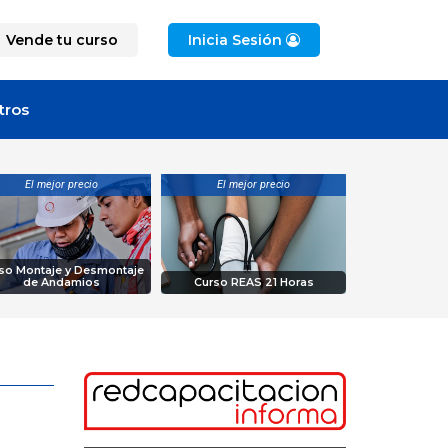
Vende tu curso
Inicia Sesión
tros
El mejor precio
El mejor precio
so Montaje y Desmontaje
de Andamios
Curso REAS 21 Horas