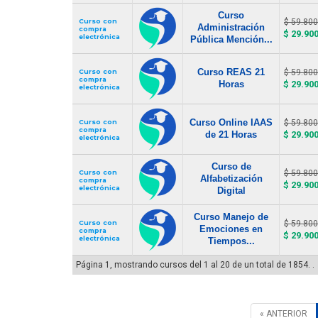
Curso
Curso con
$ 59.800
Administración
compra
$ 29.90
electrónica
Pública Mención...
Curso REAS 21
Curso con
$ 59.800
compra
Horas
$ 29.90
electrónica
Curso Online IAAS
Curso con
$ 59.800
compra
de 21 Horas
$ 29.90
electrónica
Curso de
Curso con
$ 59.800
Alfabetización
compra
$ 29.90
electrónica
Digital
Curso Manejo de
Curso con
$ 59.800
Emociones en
compra
$ 29.90
electrónica
Tiempos...
Página 1, mostrando cursos del 1 al 20 de un total de 1854. .
« ANTERIOR