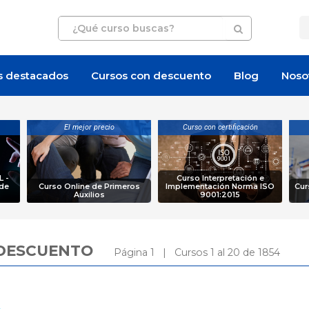
s destacados
Cursos con descuento
Blog
Noso
El mejor precio
Curso con certificación
 -
Curso Interpretación e
 de
Curso Online de Primeros
Implementación Norma ISO
Cur
Auxilios
9001:2015
ON DESCUENTO
Página 1 | Cursos 1 al 20 de 1854