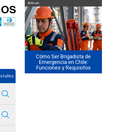
Artículo
Artículo
so de uso
Cómo Ser Brigadista de
ores en
Emergencia en Chile:
Cómo Form
Funciones y Requisitos
Emergenc
etalles