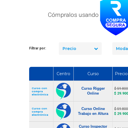
Artículo
Cómpralos usando
Precio
Moda
¿Cuánto cuesta certificarse en
Filtrar por:
seguridad industrial en Chile
ormar una Brigada de
en 2026? El precio real de los
encia en tu Empresa
10 cursos
Centro
Curso
Precio
Curso Rigger
Curso con
$ 59.800
compra
Online
$ 29.90
electrónica
Curso Online
Curso con
$ 59.800
compra
Trabajo en Altura
$ 29.90
electrónica
Curso Inspector