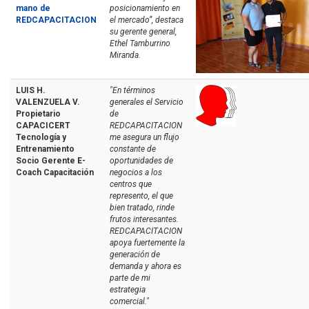
mano de
posicionamiento en
REDCAPACITACION
el mercado”, destaca
su gerente general,
Ethel Tamburrino
Miranda.
LUIS H.
"En términos
VALENZUELA V.
generales el Servicio
Propietario
de
CAPACICERT
REDCAPACITACION
Tecnología y
me asegura un flujo
Entrenamiento
constante de
Socio Gerente E-
oportunidades de
Coach Capacitación
negocios a los
centros que
represento, el que
bien tratado, rinde
frutos interesantes.
REDCAPACITACION
apoya fuertemente la
generación de
demanda y ahora es
parte de mi
estrategia
comercial."