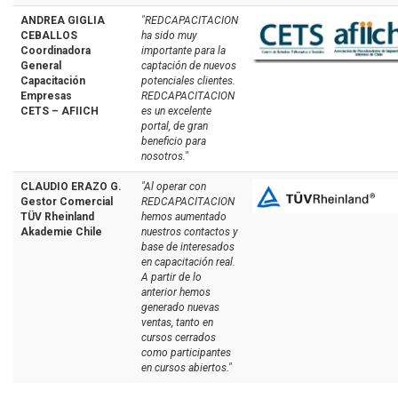
ANDREA GIGLIA
"REDCAPACITACION
CEBALLOS
ha sido muy
Coordinadora
importante para la
General
captación de nuevos
Capacitación
potenciales clientes.
Empresas
REDCAPACITACION
CETS – AFIICH
es un excelente
portal, de gran
beneficio para
nosotros."
CLAUDIO ERAZO G.
"Al operar con
Gestor Comercial
REDCAPACITACION
TÜV Rheinland
hemos aumentado
Akademie Chile
nuestros contactos y
base de interesados
en capacitación real.
A partir de lo
anterior hemos
generado nuevas
ventas, tanto en
cursos cerrados
como participantes
en cursos abiertos."