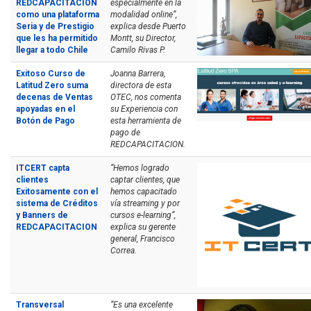
REDCAPACITACION
especialmente en la
como una plataforma
modalidad online”,
Seria y de Prestigio
explica desde Puerto
que les ha permitido
Montt, su Director,
llegar a todo Chile
Camilo Rivas P.
Exitoso Curso de
Joanna Barrera,
Latitud Zero suma
directora de esta
decenas de Ventas
OTEC, nos comenta
apoyadas en el
su Experiencia con
Botón de Pago
esta herramienta de
pago de
REDCAPACITACION.
ITCERT capta
“Hemos logrado
clientes
captar clientes, que
Exitosamente con el
hemos capacitado
sistema de Créditos
vía streaming y por
y Banners de
cursos e-learning”,
REDCAPACITACION
explica su gerente
general, Francisco
Correa.
Transversal
“Es una excelente