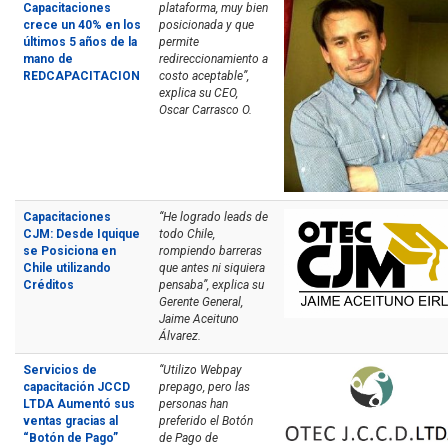
Capacitaciones
plataforma, muy bien
crece un 40% en los
posicionada y que
últimos 5 años de la
permite
mano de
redireccionamiento a
REDCAPACITACION
costo aceptable”,
explica su CEO,
Oscar Carrasco O.
Capacitaciones
“He logrado leads de
CJM: Desde Iquique
todo Chile,
se Posiciona en
rompiendo barreras
Chile utilizando
que antes ni siquiera
Créditos
pensaba”, explica su
Gerente General,
Jaime Aceituno
Álvarez.
Servicios de
“Utilizo Webpay
capacitación JCCD
prepago, pero las
LTDA Aumentó sus
personas han
ventas gracias al
preferido el Botón
“Botón de Pago”
de Pago de