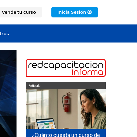
Vende tu curso
Inicia Sesión
tros
Artículo
Artículo
ficarse en
¿Cuánto cuesta un curso de