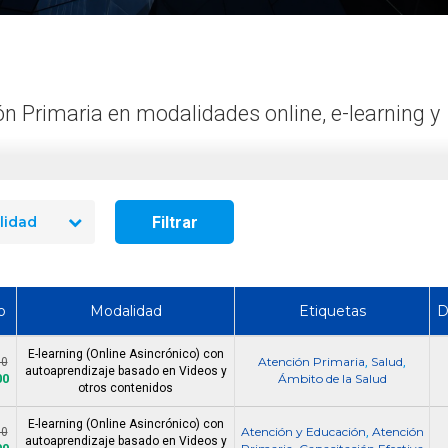
seguridad industrial
Cómo Formar una Brigada de
en 2026? El precio re
Emergencia en tu Empresa
10 cursos
n Primaria en modalidades online, e-learning y
Filtrar
lidad
o
Modalidad
Etiquetas
D
E-learning (Online Asincrónico) con
Atención Primaria
Salud
00
,
,
autoaprendizaje basado en Videos y
00
Ámbito de la Salud
otros contenidos
E-learning (Online Asincrónico) con
Atención y Educación
Atención
00
,
autoaprendizaje basado en Videos y