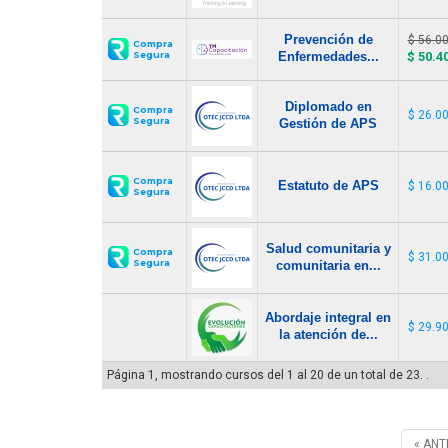
Prevención de
$ 56.0
Compra
Enfermedades...
$ 50.4
Segura
Diplomado en
Compra
$ 26.0
Segura
Gestión de APS
Compra
Estatuto de APS
$ 16.0
Segura
Salud comunitaria y
Compra
$ 31.0
Segura
comunitaria en...
Abordaje integral en
$ 29.9
la atención de...
Página 1, mostrando cursos del 1 al 20 de un total de 23. .
« ANT