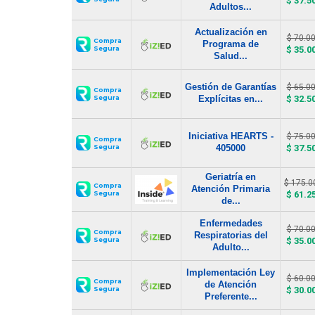
$ 37.5
Adultos...
Actualización en
$ 70.0
Compra
Programa de
$ 35.0
Segura
Salud...
Gestión de Garantías
$ 65.0
Compra
Explícitas en...
$ 32.5
Segura
Iniciativa HEARTS -
$ 75.0
Compra
405000
$ 37.5
Segura
Geriatría en
$ 175.0
Compra
Atención Primaria
$ 61.2
Segura
de...
Enfermedades
$ 70.0
Compra
Respiratorias del
$ 35.0
Segura
Adulto...
Implementación Ley
$ 60.0
Compra
de Atención
$ 30.0
Segura
Preferente...