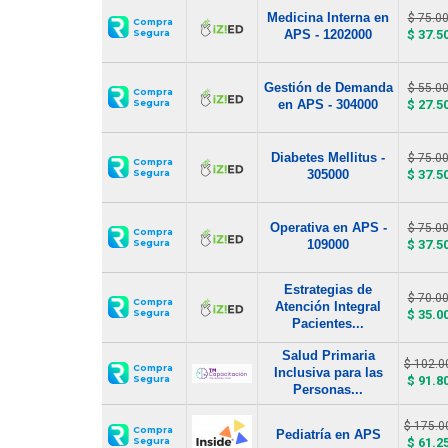
Medicina Interna en
$ 75.0
Compra
APS - 1202000
$ 37.5
Segura
Gestión de Demanda
$ 55.0
Compra
en APS - 304000
$ 27.5
Segura
Diabetes Mellitus -
$ 75.0
Compra
305000
$ 37.5
Segura
Operativa en APS -
$ 75.0
Compra
109000
$ 37.5
Segura
Estrategias de
$ 70.0
Compra
Atención Integral
$ 35.0
Segura
Pacientes...
Salud Primaria
$ 102.0
Compra
Inclusiva para las
$ 91.8
Segura
Personas...
$ 175.0
Compra
Pediatría en APS
$ 61.2
Segura