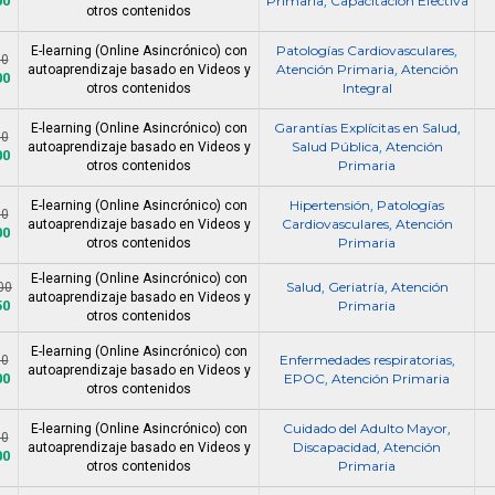
00
Primaria
Capacitación Efectiva
,
otros contenidos
Patologías Cardiovasculares
E-learning (Online Asincrónico) con
,
00
Atención Primaria
Atención
autoaprendizaje basado en Videos y
,
00
Integral
otros contenidos
Garantías Explícitas en Salud
E-learning (Online Asincrónico) con
,
00
Salud Pública
Atención
autoaprendizaje basado en Videos y
,
00
Primaria
otros contenidos
Hipertensión
Patologías
E-learning (Online Asincrónico) con
,
00
Cardiovasculares
Atención
autoaprendizaje basado en Videos y
,
00
Primaria
otros contenidos
E-learning (Online Asincrónico) con
Salud
Geriatría
Atención
00
,
,
autoaprendizaje basado en Videos y
50
Primaria
otros contenidos
E-learning (Online Asincrónico) con
Enfermedades respiratorias
00
,
autoaprendizaje basado en Videos y
00
EPOC
Atención Primaria
,
otros contenidos
Cuidado del Adulto Mayor
E-learning (Online Asincrónico) con
,
00
Discapacidad
Atención
autoaprendizaje basado en Videos y
,
00
Primaria
otros contenidos