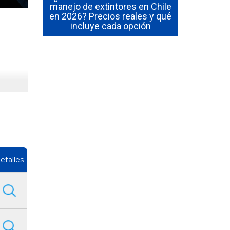
 en Chile
manejo de extintores en Chile
¿Cuánto du
al de los
en 2026? Precios reales y qué
y manejo
incluye cada opción
etalles