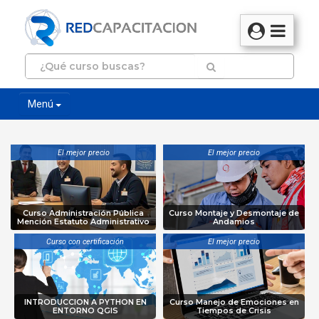
Menú
El mejor precio
El mejor precio
Curso Administración Pública
Curso Montaje y Desmontaje de
Mención Estatuto Administrativo
Andamios
Curso con certificación
El mejor precio
INTRODUCCION A PYTHON EN
Curso Manejo de Emociones en
ENTORNO QGIS
Tiempos de Crisis