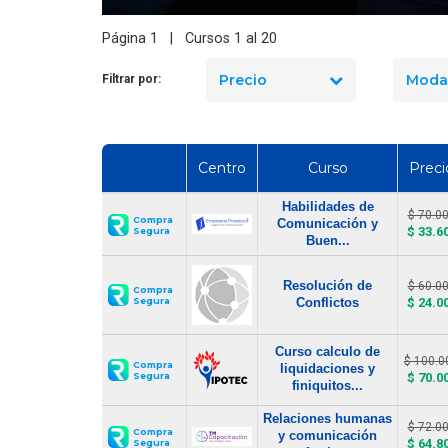
Oferta Laboral, Jefe de
Remuneraciones sector
Página 1 | Cursos 1 al 20
Construcción
Precio
Moda
Filtrar por:
Centro
Curso
Preci
Habilidades de
$ 70.0
Compra
Comunicación y
$ 33.6
Segura
Buen...
Resolución de
$ 60.0
Compra
Segura
Conflictos
$ 24.0
Curso calculo de
$ 100.0
Compra
liquidaciones y
Segura
$ 70.0
finiquitos...
Relaciones humanas
$ 72.0
Compra
y comunicación
$ 64.8
Segura