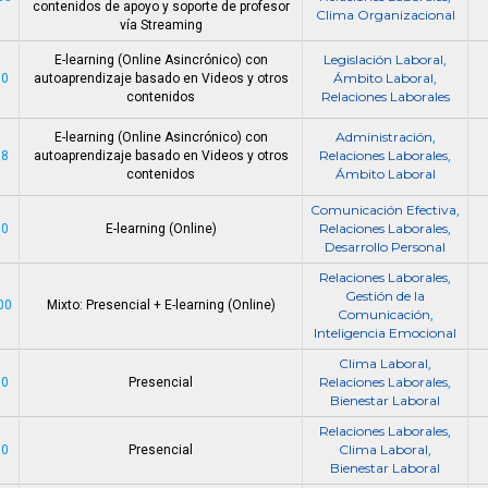
contenidos de apoyo y soporte de profesor
Clima Organizacional
vía Streaming
Legislación Laboral
E-learning (Online Asincrónico) con
,
Ámbito Laboral
00
autoaprendizaje basado en Videos y otros
,
Relaciones Laborales
contenidos
Administración
E-learning (Online Asincrónico) con
,
Relaciones Laborales
98
autoaprendizaje basado en Videos y otros
,
Ámbito Laboral
contenidos
Comunicación Efectiva
,
Relaciones Laborales
00
E-learning (Online)
,
Desarrollo Personal
Relaciones Laborales
,
Gestión de la
00
Mixto: Presencial + E-learning (Online)
Comunicación
,
Inteligencia Emocional
Clima Laboral
,
Relaciones Laborales
00
Presencial
,
Bienestar Laboral
Relaciones Laborales
,
Clima Laboral
00
Presencial
,
Bienestar Laboral