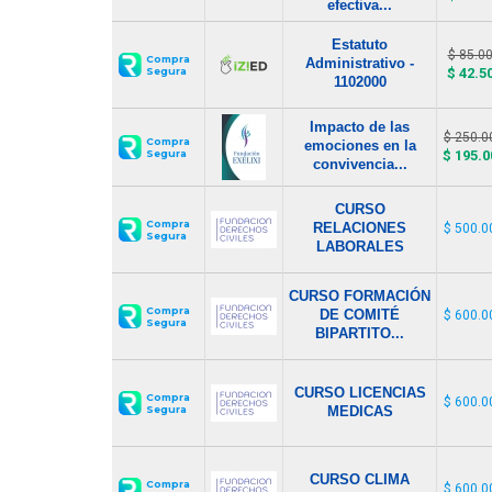
efectiva...
Estatuto
$ 85.0
Compra
Administrativo -
Segura
$ 42.5
1102000
Impacto de las
$ 250.0
Compra
emociones en la
Segura
$ 195.0
convivencia...
CURSO
Compra
RELACIONES
$ 500.0
Segura
LABORALES
CURSO FORMACIÓN
Compra
DE COMITÉ
$ 600.0
Segura
BIPARTITO...
CURSO LICENCIAS
Compra
$ 600.0
Segura
MEDICAS
CURSO CLIMA
Compra
$ 600.0