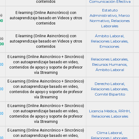
Comunicación Efectiva
contenidos
Estatuto
E-learning (Online Asincrónico) con
Administrativo
Marco
00
,
autoaprendizaje basado en Videos y otros
00
Normativo
Relaciones
,
contenidos
Laborales
Ámbito Laboral
E-learning (Online Asincrónico) con
,
00
Relaciones Laborales
autoaprendizaje basado en Videos y otros
,
00
Emociones
contenidos
E-Learning (Online Asincrónico + Sincrónico)
Relaciones Laborales
,
con autoaprendizaje basado en video,
Recursos Humanos
00
,
contenidos de apoyo y soporte de profesor
Ámbito Laboral
vía Streaming
E-Learning (Online Asincrónico + Sincrónico)
Derecho Laboral
,
con autoaprendizaje basado en video,
Relaciones Laborales
00
,
contenidos de apoyo y soporte de profesor
Comité Bipartito
vía Streaming
E-Learning (Online Asincrónico + Sincrónico)
Licencia Médica
RRHH
con autoaprendizaje basado en video,
,
,
00
Relaciones Laborales
contenidos de apoyo y soporte de profesor
vía Streaming
E-Learning (Online Asincrónico + Sincrónico)
Clima Laboral
,
con autoaprendizaje basado en video,
Relaciones Laborales
00
,