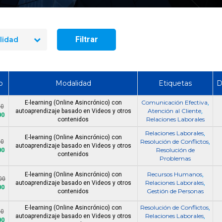
Búsqueda Business Partner
Búsqueda Jefe Rel
Analyst
Laborales
Filtrar
lidad
o
Modalidad
Etiquetas
D
Comunicación Efectiva
E-learning (Online Asincrónico) con
,
00
Atención al Cliente
autoaprendizaje basado en Videos y otros
,
00
Relaciones Laborales
contenidos
Relaciones Laborales
,
E-learning (Online Asincrónico) con
Resolución de Conflictos
00
,
autoaprendizaje basado en Videos y otros
00
Resolución de
contenidos
Problemas
Recursos Humanos
E-learning (Online Asincrónico) con
,
00
Relaciones Laborales
autoaprendizaje basado en Videos y otros
,
00
Gestión de Personas
contenidos
Resolución de Conflictos
E-learning (Online Asincrónico) con
,
00
Relaciones Laborales
autoaprendizaje basado en Videos y otros
,
00