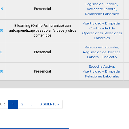
Legislación Laboral
,
Accidente Laboral
19
Presencial
,
Relaciones Laborales
Asertividad y Empatía
,
E-learning (Online Asincrónico) con
Continuidad de
00
autoaprendizaje basado en Videos y otros
Operaciones
Relaciones
,
contenidos
Laborales
Relaciones Laborales
,
Regulación de Jornada
00
Presencial
Laboral
Sindicato
,
Escucha Activa
,
Asertividad y Empatía
00
Presencial
,
Relaciones Laborales
IOR
1
2
3
SIGUIENTE »