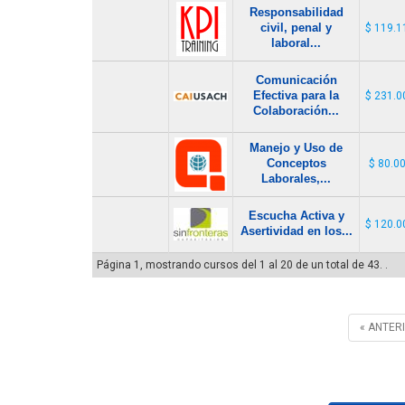
Responsabilidad
civil, penal y
$ 119.1
laboral...
Comunicación
Efectiva para la
$ 231.0
Colaboración...
Manejo y Uso de
Conceptos
$ 80.0
Laborales,...
Escucha Activa y
$ 120.0
Asertividad en los...
Página 1, mostrando cursos del 1 al 20 de un total de 43. .
« ANTER