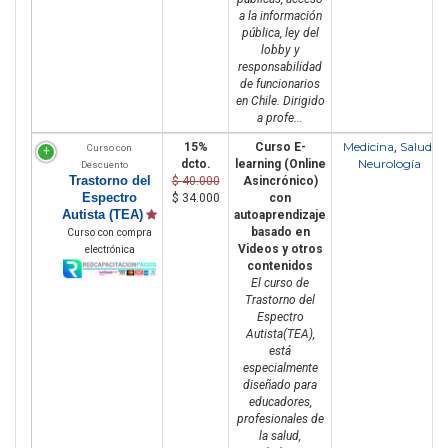
a la información
pública, ley del
lobby y
responsabilidad
de funcionarios
en Chile. Dirigido
a profe...
Medicina
Salud
15%
Curso E-
,
,
Curso con
Neurología
dcto.
learning (Online
Descuento
Trastorno del
$ 40.000
Asincrónico)
Espectro
$ 34.000
con
Autista (TEA)
autoaprendizaje
basado en
Curso con compra
Videos y otros
electrónica
contenidos
El curso de
Trastorno del
Espectro
Autista(TEA),
está
especialmente
diseñado para
educadores,
profesionales de
la salud,