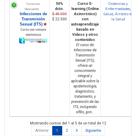
Dolencias y
50%
Curso E-
Curso con
Enfermedades
dcto.
learning (Online
,
Descuento
Infecciones de
Salud
Ámbito de
$ 45.000
Asincrónico)
,
Transmisión
la Salud
$ 22.500
con
Sexual (ITS)
autoaprendizaje
basado en
Curso con compra
Videos y otros
electrónica
contenidos
El curso de
Infecciones de
Transmisión
Sexual (ITS),
ofrece un
conocimiento
integral y
aplicable sobre la
epidemiología,
diagnóstico,
tratamiento, y
prevención de las
ITS, incluyendo
sífilis, gon...
Mostrando cursos del 1 al 5 de un total de 12
Anterior
1
2
3
Siguiente