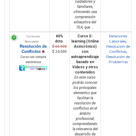
cuidadores y
familiares,
ofreciendo una
comprensión
exhaustiva del
TEA, que ...
Relaciones
60%
Curso E-
Curso con
Laborales
dcto.
learning (Online
,
Descuento
Resolución de
Resolución de
$ 60.000
Asincrónico)
Conflictos
Conflictos
$ 24.000
con
,
Resolución de
autoaprendizaje
Curso con compra
Problemas
basado en
electrónica
Videos y otros
contenidos
En este curso
podrás conocer
los principales
elementos que
facilitan la
resolución de
conflictos en el
ámbito
profesional,
comprendiendo
la relevancia del
desarrollo de