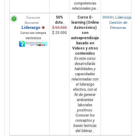
competencias
relacionales pa...
RRHH
Liderazgo
50%
Curso E-
,
,
Curso con
Gestión de
dcto.
learning (Online
Descuento
Liderazgo
Personas
$ 50.000
Asincrónico)
$ 25.000
con
Curso con compra
autoaprendizaje
electrónica
basado en
Videos y otros
contenidos
En este curso
desarrollarás
habilidades y
capacidades
relacionadas con
el liderazgo
efectivo, con el
fin de generar
ambientes
laborales
positivos.
Conocer los
conceptos y
bases teóricas
del lideraz...