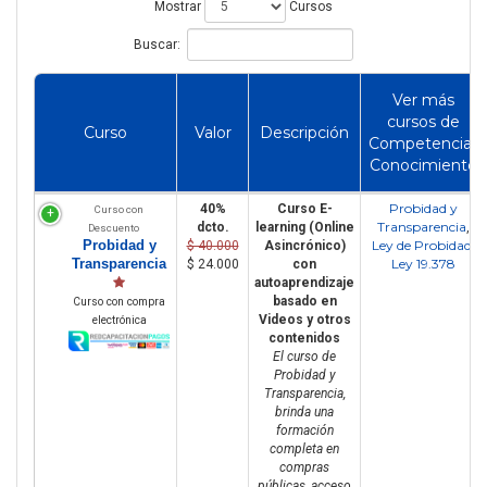
Mostrar
Cursos
Buscar:
Ver más
cursos de
Curso
Valor
Descripción
Competencia/
Conocimiento
Probidad y
40%
Curso E-
Curso con
Transparencia
dcto.
learning (Online
,
Descuento
Probidad y
Ley de Probidad
$ 40.000
Asincrónico)
,
Transparencia
Ley 19.378
$ 24.000
con
autoaprendizaje
basado en
Curso con compra
Videos y otros
electrónica
contenidos
El curso de
Probidad y
Transparencia,
brinda una
formación
completa en
compras
públicas, acceso