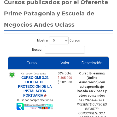
Cursos publicados por el Oferente
Prime Patagonia y Escuela de
Negocios Andes Uclass
Mostrar
Cursos
Buscar:
Curso
Valor
Descripción
50% dcto.
Curso E-learning
Curso con Descuento
CURSO OMI 3.21
$ 365.000
(Online
OFICIAL DE
$ 182.500
Asincrónico) con
PROTECCIÓN DE LA
autoaprendizaje
INSTALACIÓN
basado en Videos y
PORTUARIA
otros contenidos
LA FINALIDAD DEL
Curso con compra electrónica
PRESENTE CURSO ES
IMPARTIR
CONOCIMIENTOS A