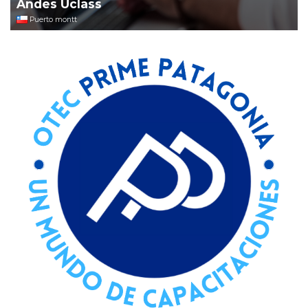
Andes Uclass
Puerto montt