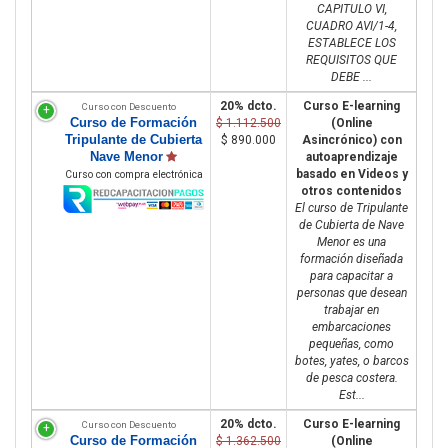
CAPITULO VI,
CUADRO AVI/1-4,
ESTABLECE LOS
REQUISITOS QUE
DEBE ...
20% dcto.
Curso E-learning
Curso con Descuento
Curso de Formación
$ 1.112.500
(Online
Tripulante de Cubierta
$ 890.000
Asincrónico) con
Nave Menor
autoaprendizaje
basado en Videos y
Curso con compra electrónica
otros contenidos
El curso de Tripulante
de Cubierta de Nave
Menor es una
formación diseñada
para capacitar a
personas que desean
trabajar en
embarcaciones
pequeñas, como
botes, yates, o barcos
de pesca costera.
Est...
20% dcto.
Curso E-learning
Curso con Descuento
Curso de Formación
$ 1.362.500
(Online