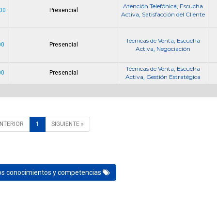
Atención Telefónica
Escucha
,
00
Presencial
Activa
Satisfacción del Cliente
,
Técnicas de Venta
Escucha
,
00
Presencial
Activa
Negociación
,
Técnicas de Venta
Escucha
,
00
Presencial
Activa
Gestión Estratégica
,
ANTERIOR
1
SIGUIENTE »
los conocimientos y competencias