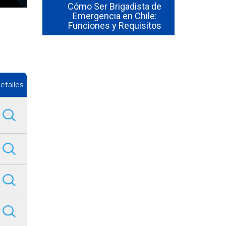
so de uso
Cómo Ser Brigadista de
través de l
ores en
Emergencia en Chile:
Activa
Funciones y Requisitos
Beneficio
etalles