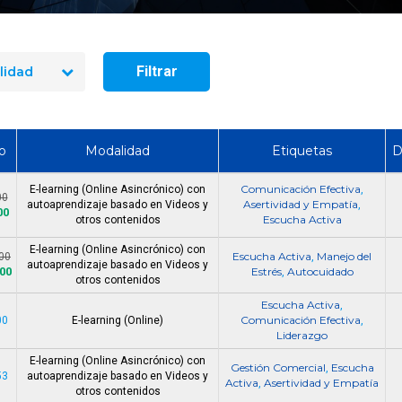
manejo de extintores en Chile
¿Cuánto dura un cur
en 2026? Precios reales y qué
y manejo de extint
incluye cada opción
Chile?
Filtrar
lidad
o
Modalidad
Etiquetas
D
Comunicación Efectiva
E-learning (Online Asincrónico) con
,
00
Asertividad y Empatía
autoaprendizaje basado en Videos y
,
00
Escucha Activa
otros contenidos
E-learning (Online Asincrónico) con
Escucha Activa
Manejo del
00
,
autoaprendizaje basado en Videos y
500
Estrés
Autocuidado
,
otros contenidos
Escucha Activa
,
Comunicación Efectiva
00
E-learning (Online)
,
Liderazgo
E-learning (Online Asincrónico) con
Gestión Comercial
Escucha
,
53
autoaprendizaje basado en Videos y
Activa
Asertividad y Empatía
,
otros contenidos