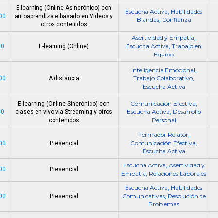
E-learning (Online Asincrónico) con
Escucha Activa
Habilidades
,
00
autoaprendizaje basado en Videos y
Blandas
Confianza
,
otros contenidos
Asertividad y Empatía
,
Escucha Activa
Trabajo en
00
E-learning (Online)
,
Equipo
Inteligencia Emocional
,
Trabajo Colaborativo
00
A distancia
,
Escucha Activa
Comunicación Efectiva
E-learning (Online Sincrónico) con
,
Escucha Activa
Desarrollo
00
clases en vivo vía Streaming y otros
,
Personal
contenidos
Formador Relator
,
Comunicación Efectiva
00
Presencial
,
Escucha Activa
Escucha Activa
Asertividad y
,
00
Presencial
Empatía
Relaciones Laborales
,
Escucha Activa
Habilidades
,
Comunicativas
Resolución de
00
Presencial
,
Problemas