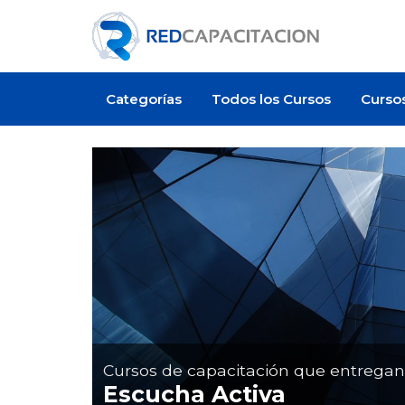
Categorías
Todos los Cursos
Curso
Artículo
Cursos de capacitación que entrega
Escucha Activa
 el Ambiente Laboral a
¿Cuánto cuesta certificarse en