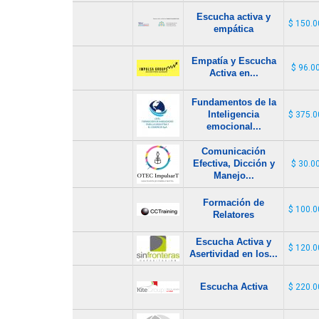
Escucha activa y
$ 150.0
empática
Empatía y Escucha
$ 96.0
Activa en...
Fundamentos de la
Inteligencia
$ 375.0
emocional...
Comunicación
Efectiva, Dicción y
$ 30.0
Manejo...
Formación de
$ 100.0
Relatores
Escucha Activa y
$ 120.0
Asertividad en los...
Escucha Activa
$ 220.0