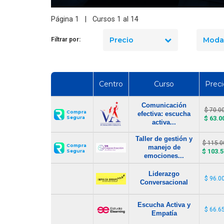
de la Empatía y Escucha
seguridad industrial en Chile
iva genera Grandes
en 2026? El precio real de los
Página 1 | Cursos 1 al 14
icios para la Empresa
10 cursos
Precio
Moda
Filtrar por:
Centro
Curso
Preci
Comunicación
$ 70.0
Compra
efectiva: escucha
Segura
$ 63.0
activa...
Taller de gestión y
$ 115.0
Compra
manejo de
$ 103.
Segura
emociones...
Liderazgo
$ 96.0
Conversacional
Escucha Activa y
$ 66.6
Empatía