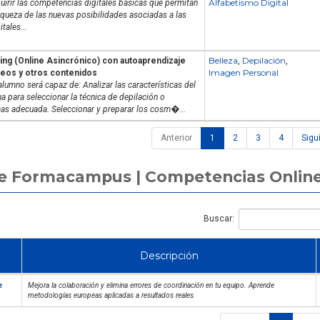
Alfabetismo Digital
rir las competencias digitales básicas que permitan
iqueza de las nuevas posibilidades asociadas a las
tales...
Belleza
Depilación
ing (Online Asincrónico) con autoaprendizaje
,
,
Imagen Personal
deos y otros contenidos
alumno será capaz de: Analizar las características del
na para seleccionar la técnica de depilación o
as adecuada. Seleccionar y preparar los cosm�...
Anterior
1
2
3
4
Sigu
nte Formacampus | Competencias Online
Buscar:
Descripción
e
Mejora la colaboración y elimina errores de coordinación en tu equipo. Aprende
metodologías europeas aplicadas a resultados reales.