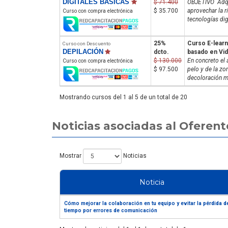
DIGITALES BÁSICAS
$ 71.400
OBJETIVO Adqui
$ 35.700
aprovechar la r
Curso con compra electrónica
tecnologías digi
25%
Curso E-learn
Curso con Descuento
DEPILACIÓN
dcto.
basado en Vi
$ 130.000
En concreto el 
Curso con compra electrónica
$ 97.500
pelo y de la zo
decoloración m
Mostrando cursos del 1 al 5 de un total de 20
Noticias asociadas al Ofere
Mostrar
Noticias
Noticia
Cómo mejorar la colaboración en tu equipo y evitar la pérdida d
tiempo por errores de comunicación