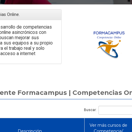
as Online.
desarrollo de competencias
nline asincrónicos con
Artículo
Artículo
 buscan mejorar sus
a sus equipos a su propio
el trabajo real y solo
acceso a internet
Cursos de liderazgo en Chile:
erente Formacampus | Competencias On
modalidades, precios y cómo
¿Qué bonos y asigna
elegir el formato correcto
son imponibles en
Buscar:
Ver más cursos de
Descripción
Competencia/