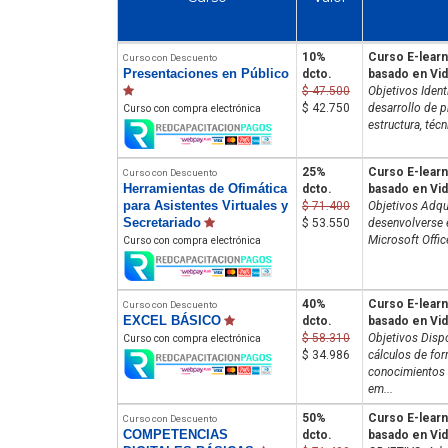
10%
Curso E-learn
Curso con Descuento
Presentaciones en Público
dcto.
basado en Vi
$ 47.500
Objetivos Ident
$ 42.750
desarrollo de p
Curso con compra electrónica
estructura, téc
25%
Curso E-learn
Curso con Descuento
Herramientas de Ofimática
dcto.
basado en Vi
para Asistentes Virtuales y
$ 71.400
Objetivos Adqu
Secretariado
$ 53.550
desenvolverse 
Microsoft Office
Curso con compra electrónica
40%
Curso E-learn
Curso con Descuento
EXCEL BÁSICO
dcto.
basado en Vi
$ 58.310
Objetivos Dispo
Curso con compra electrónica
$ 34.986
cálculos de fo
conocimientos n
em...
50%
Curso E-learn
Curso con Descuento
COMPETENCIAS
dcto.
basado en Vi