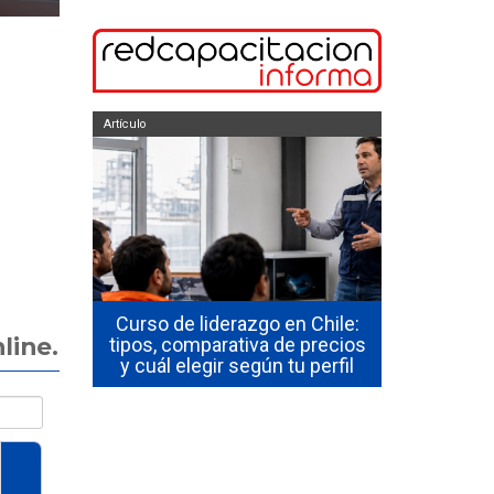
Artículo
Artículo
Liderazgo y
Curso de liderazgo en Chile:
Guía I
line.
ciones no
tipos, comparativa de precios
Productivi
 Chile
y cuál elegir según tu perfil