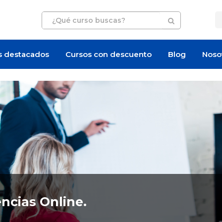
s destacados
Cursos con descuento
Blog
Noso
cias Online.