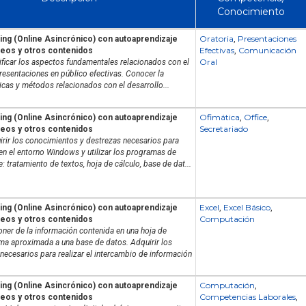
Conocimiento
Oratoria
Presentaciones
ing (Online Asincrónico) con autoaprendizaje
,
Efectivas
Comunicación
deos y otros contenidos
,
Oral
ificar los aspectos fundamentales relacionados con el
resentaciones en público efectivas. Conocer la
nicas y métodos relacionados con el desarrollo...
Ofimática
Office
ing (Online Asincrónico) con autoaprendizaje
,
,
Secretariado
deos y otros contenidos
irir los conocimientos y destrezas necesarios para
en el entorno Windows y utilizar los programas de
: tratamiento de textos, hoja de cálculo, base de dat...
Excel
Excel Básico
ing (Online Asincrónico) con autoaprendizaje
,
,
Computación
deos y otros contenidos
ner de la información contenida en una hoja de
rma aproximada a una base de datos. Adquirir los
ecesarios para realizar el intercambio de información
Computación
ing (Online Asincrónico) con autoaprendizaje
,
Competencias Laborales
deos y otros contenidos
,