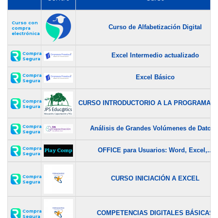
Curso con
Curso de Alfabetización Digital
compra
electrónica
Compra
Excel Intermedio actualizado
Segura
Compra
Excel Básico
Segura
Compra
CURSO INTRODUCTORIO A LA PROGRAMACIÓ
Segura
Compra
Análisis de Grandes Volúmenes de Datos..
Segura
Compra
OFFICE para Usuarios: Word, Excel,...
Segura
Compra
CURSO INICIACIÓN A EXCEL
Segura
Compra
COMPETENCIAS DIGITALES BÁSICAS
Segura