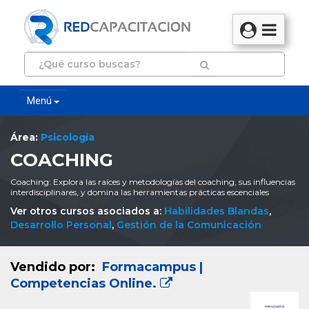
Menú
Área:
Psicología
COACHING
Coaching: Explora las raíces y metodologías del coaching, sus influencias
interdisciplinares, y domina las herramientas prácticas escenciales
Ver otros cursos asociados a:
Habilidades Blandas
,
Desarrollo Personal
,
Gestión de la Comunicación
Vendido por:
Formacampus |
Competencias Online.