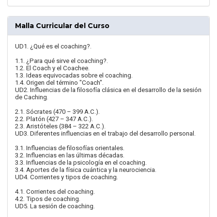
Malla Curricular del Curso
UD1. ¿Qué es el coaching?.
1.1. ¿Para qué sirve el coaching?.
1.2. El Coach y el Coachee.
1.3. Ideas equivocadas sobre el coaching.
1.4. Origen del término "Coach".
UD2. Influencias de la filosofía clásica en el desarrollo de la sesión
de Caching.
2.1. Sócrates (470 – 399 A.C.).
2.2. Platón (427 – 347 A.C.).
2.3. Aristóteles (384 – 322 A.C.).
UD3. Diferentes influencias en el trabajo del desarrollo personal.
3.1. Influencias de filosofías orientales.
3.2. Influencias en las últimas décadas.
3.3. Influencias de la psicología en el coaching.
3.4. Aportes de la física cuántica y la neurociencia.
UD4. Corrientes y tipos de coaching.
4.1. Corrientes del coaching.
4.2. Tipos de coaching.
UD5. La sesión de coaching.