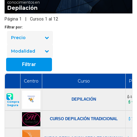
conocimientos en
Depilación
Página 1 | Cursos 1 al 12
Filtrar por:
Precio
Modalidad
Filtrar
Centro
Curso
Pre
$ 130
DEPILACIÓN
$ 97
Compra
Segura
CURSO DEPILACIÓN TRADICIONAL
$ 70