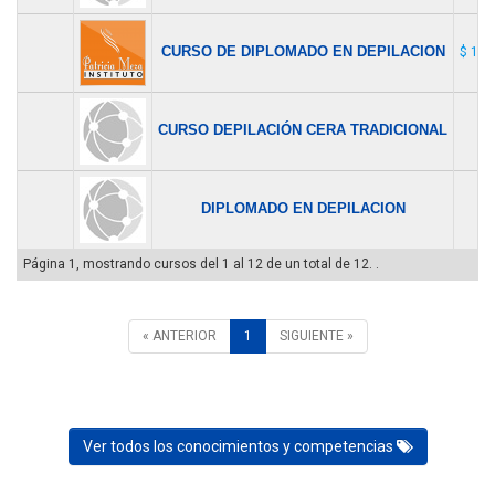
CURSO DE DIPLOMADO EN DEPILACION
$ 119
CURSO DEPILACIÓN CERA TRADICIONAL
$ 
DIPLOMADO EN DEPILACION
$ 
Página 1, mostrando cursos del 1 al 12 de un total de 12. .
« ANTERIOR
1
SIGUIENTE »
Ver todos los conocimientos y competencias