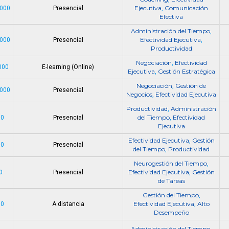
Ejecutiva
Comunicación
.000
Presencial
,
Efectiva
Administración del Tiempo
,
Efectividad Ejecutiva
.000
Presencial
,
Productividad
Negociación
Efectividad
,
000
E-learning (Online)
Ejecutiva
Gestión Estratégica
,
Negociación
Gestión de
,
.000
Presencial
Negocios
Efectividad Ejecutiva
,
Productividad
Administración
,
del Tiempo
Efectividad
60
Presencial
,
Ejecutiva
Efectividad Ejecutiva
Gestión
,
80
Presencial
del Tiempo
Productividad
,
Neurogestión del Tiempo
,
Efectividad Ejecutiva
Gestión
0
Presencial
,
de Tareas
Gestión del Tiempo
,
Efectividad Ejecutiva
Alto
00
A distancia
,
Desempeño
Administración del Tiempo
,