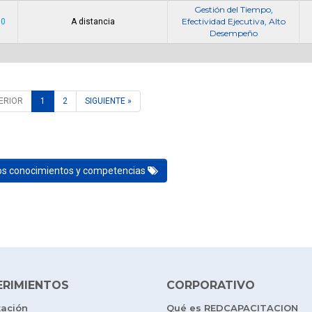
Gestión del Tiempo
,
Efectividad Ejecutiva
Alto
00
A distancia
,
Desempeño
ERIOR
1
2
SIGUIENTE »
los conocimientos y competencias
ERIMIENTOS
CORPORATIVO
tación
Qué es REDCAPACITACION