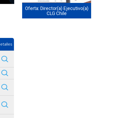
jecutiva
Ofertas 
ursal de
Oferta: Director(a) Ejecutivo(a)
Automotr
CLG Chile
C
etalles