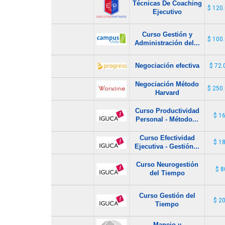
Técnicas De Coaching
$ 120
Ejecutivo
Curso Gestión y
$ 100
Administración del...
Negociación efectiva
$ 72.
Negociación Método
$ 250
Harvard
Curso Productividad
$ 1
Personal - Método...
Curso Efectividad
$ 1
Ejecutiva - Gestión...
Curso Neurogestión
$ 8
del Tiempo
Curso Gestión del
$ 2
Tiempo
Manejo y