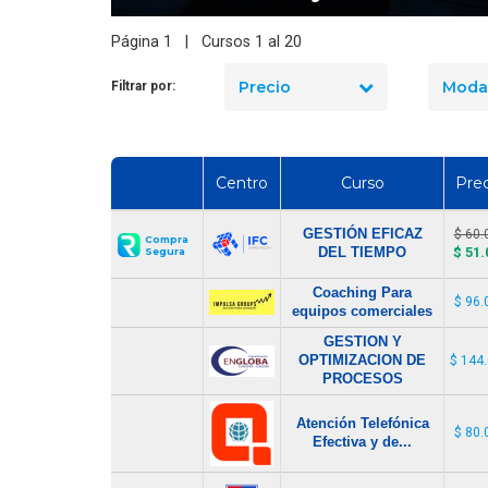
Página 1 | Cursos 1 al 20
Precio
Moda
Filtrar por:
Centro
Curso
Prec
GESTIÓN EFICAZ
$ 60.
Compra
DEL TIEMPO
$ 51.
Segura
Coaching Para
$ 96.
equipos comerciales
GESTION Y
OPTIMIZACION DE
$ 144
PROCESOS
Atención Telefónica
$ 80.
Efectiva y de...