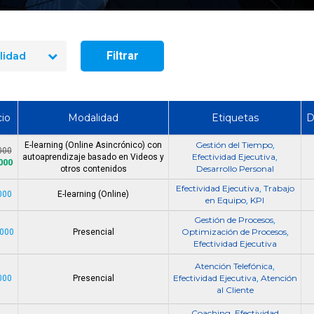
Busqueda laboral E
Comercial, para Suc
Providencia
Filtrar
lidad
io
Modalidad
Etiquetas
D
Gestión del Tiempo
E-learning (Online Asincrónico) con
,
000
Efectividad Ejecutiva
autoaprendizaje basado en Videos y
,
000
Desarrollo Personal
otros contenidos
Efectividad Ejecutiva
Trabajo
,
000
E-learning (Online)
en Equipo
KPI
,
Gestión de Procesos
,
Optimización de Procesos
.000
Presencial
,
Efectividad Ejecutiva
Atención Telefónica
,
Efectividad Ejecutiva
Atención
000
Presencial
,
al Cliente
Coaching
Efectividad
,