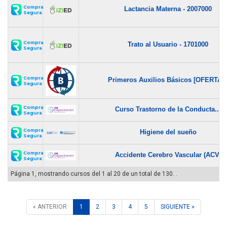
Compra
Lactancia Materna - 2007000
Segura
Compra
Trato al Usuario - 1701000
Segura
Compra
Primeros Auxilios Básicos [OFERTA..
Segura
Compra
Curso Trastorno de la Conducta...
Segura
Compra
Higiene del sueño
Segura
Compra
Accidente Cerebro Vascular (ACV)
Segura
Página 1, mostrando cursos del 1 al 20 de un total de 130. .
« ANTERIOR
1
2
3
4
5
SIGUIENTE »