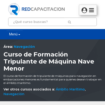
Menú
Área:
Navegación
Curso de Formación
Tripulante de Máquina Nave
Menor
El curso de formación de tripulante de máquinas para navegación en
embarcaciones menores es fundamental para quienes desean trabajar en
el ámbito marítimo.
Ver otros cursos asociados a:
Ámbito Marítimo
,
Navegación