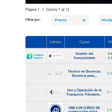
de extintores en Chile
? Precios reales y qué
Búsqueda Analista de
Página 1 | Cursos 1 al 12
cluye cada opción
Capacitación
Precio
Moda
Filtrar por:
Centro
Curso
Pr
Gestión del
$ 
Compra
Conocimiento
$ 
Segura
Técnico en Docencia:
$ 5
Docencia para...
Uso y Operación de la
$ 1
Franquicia Tributaria...
OMI 6.09 CURSO DE
$ 3