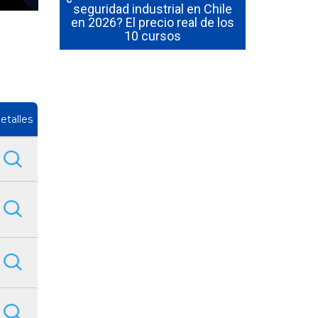
ialista de
seguridad industrial en Chile
manejo de 
dad de
en 2026? El precio real de los
en 2026? P
10 cursos
inclu
etalles