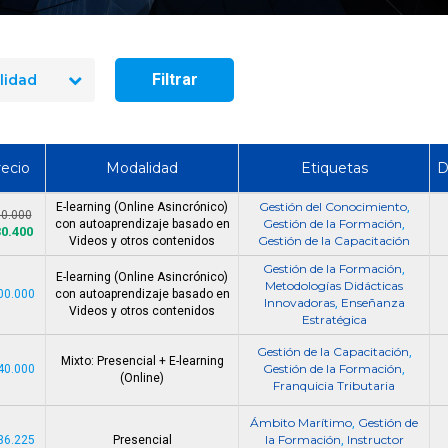
Oferta laboral: Espec
Oferta Laboral - Asistente de
Formación y Cali
Administración
Servicio
Filtrar
lidad
ecio
Modalidad
Etiquetas
D
Gestión del Conocimiento
E-learning (Online Asincrónico)
,
80.000
Gestión de la Formación
con autoaprendizaje basado en
,
30.400
Gestión de la Capacitación
Videos y otros contenidos
Gestión de la Formación
,
E-learning (Online Asincrónico)
Metodologías Didácticas
00.000
con autoaprendizaje basado en
Innovadoras
Enseñanza
,
Videos y otros contenidos
Estratégica
Gestión de la Capacitación
,
Mixto: Presencial + E-learning
Gestión de la Formación
40.000
,
(Online)
Franquicia Tributaria
Ámbito Marítimo
Gestión de
,
la Formación
Instructor
36.225
Presencial
,