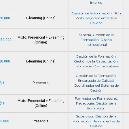
Interno
Gestión de la Formación
NCh
,
2728
Mejoramiento de la
20.000
E-learning (Online)
,
Calidad
Minería
Gestión de la
,
Mixto: Presencial + E-learning
Formación
Diseño
450.000
,
(Online)
Instruccional
Gestión de la Formación
,
Gestión de la Capacitación
20.000
E-learning (Online)
,
Habilidades Comunicativas
Gestión de la Formación
,
Encargado de Calidad
,
$ 1
Presencial
Coordinador del Sistema de
Gestión
Formador de Formadores
,
Mixto: Presencial + E-learning
Pedagogía
Gestión de la
$ 1
,
(Online)
Formación
Supervisor
Gestión de la
,
Formación
Herramientas de
80.000
Presencial
,
Gestión