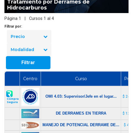
Tratamiento por Derrames de
Hidrocarburos
Página 1 | Cursos 1 al 4
Filtrar por:
Precio
Modalidad
Filtrar
Centro
Curso
Prec
OMI 4.03: Supervisor/Jefe en el lugar...
$ 246
Compra
Segura
DE DERRAMES EN TIERRA
$ 123
MANEJO DE POTENCIAL DERRAME DE...
$ 40.