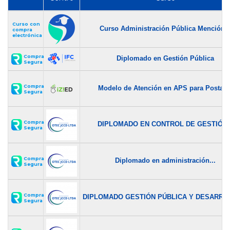
Curso con
Curso Administración Pública Mención..
compra
electrónica
Compra
Diplomado en Gestión Pública
Segura
Compra
Modelo de Atención en APS para Postas..
Segura
Compra
DIPLOMADO EN CONTROL DE GESTIÓN..
Segura
Compra
Diplomado en administración...
Segura
Compra
DIPLOMADO GESTIÓN PÚBLICA Y DESARROL
Segura