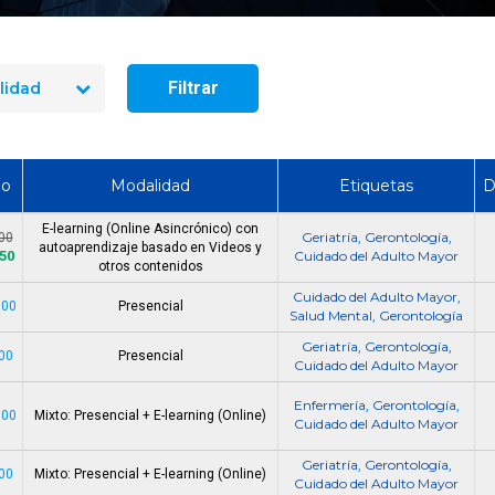
Filtrar
lidad
Artículo
io
Modalidad
Etiquetas
D
E-learning (Online Asincrónico) con
Geriatría
Gerontología
00
,
,
autoaprendizaje basado en Videos y
50
Cuidado del Adulto Mayor
otros contenidos
Cuidado del Adulto Mayor
,
Guía para trabajar e
000
Presencial
Salud Mental
Gerontología
,
Formación y Requis
Cuidado del Adulto 
Geriatría
Gerontología
,
,
00
Presencial
Chile
Cuidado del Adulto Mayor
Enfermería
Gerontología
,
,
000
Mixto: Presencial + E-learning (Online)
Cuidado del Adulto Mayor
Geriatría
Gerontología
,
,
00
Mixto: Presencial + E-learning (Online)
Cuidado del Adulto Mayor