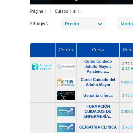
Página 1 | Cursos 1 al 11
Precio
Moda
Filtrar por:
Centro
Curso
Prec
Curso Cuidado
$ 79.9
Compra
Adulto Mayor:
$ 39.9
Segura
Asistencia...
Curso Cuidado del
$ 420.
Adulto Mayor
Geriatría clínica
$ 90.0
FORMACIÓN
CUIDADOS DE
$ 300.
ENFERMERÍA...
GERIATRÍA CLÍNICA
$ 90.0