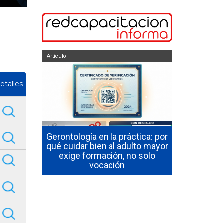
Artículo
Artículo
etalles
n ELEAM:
Gerontología en la práctica: por
Cómo Tr
itos en
qué cuidar bien al adulto mayor
Adultos 
Mayor en
exige formación, no solo
Habilida
vocación
Oportuni