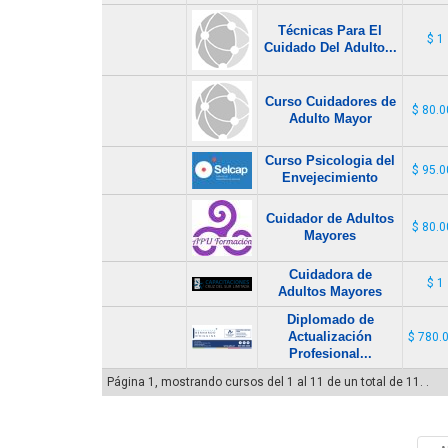
Técnicas Para El
$ 1
Cuidado Del Adulto...
Curso Cuidadores de
$ 80.0
Adulto Mayor
Curso Psicologia del
$ 95.0
Envejecimiento
Cuidador de Adultos
$ 80.0
Mayores
Cuidadora de
$ 1
Adultos Mayores
Diplomado de
Actualización
$ 780.
Profesional...
Página 1, mostrando cursos del 1 al 11 de un total de 11. .