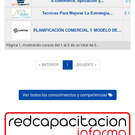
E-commerce. Aplicación y...
$ 50.
Tecnicas Para Mejorar La Estrategia...
$ 130
PLANIFICACIÓN COMERCIAL Y MODELO DE...
$ 
Página 1, mostrando cursos del 1 al 5 de un total de 5. .
« ANTERIOR
1
SIGUIENTE »
Ver todos los conocimientos y competencias