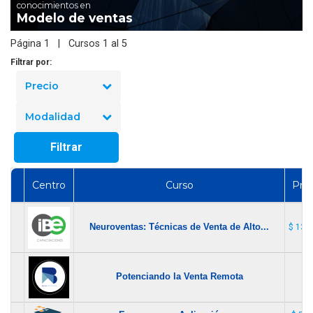
conocimientos en
Modelo de ventas
Página 1 | Cursos 1 al 5
Filtrar por:
Precio
Modalidad
Filtrar
Centro
Curso
Prec
Neuroventas: Técnicas de Venta de Alto...
$ 134
Potenciando la Venta Remota
$ 