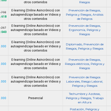
5.000
Riesgos
otros contenidos
Prevención de Riesgos
E-learning (Online Asincrónico) con
,
1.798
Peligros y Riesgos
Análisis
autoaprendizaje basado en Videos y
,
6.618
de Peligros
otros contenidos
Prevención de Riesgos
E-learning (Online Asincrónico) con
,
2.267
Ergonomía
Peligros y
autoaprendizaje basado en Videos y
,
9.040
Riesgos
otros contenidos
E-learning (Online Asincrónico) con
Diplomado
Prevención de
,
1.000
autoaprendizaje basado en Videos y
Riesgos
Peligros y Riesgos
,
otros contenidos
Prevención de Riesgos
E-learning (Online Asincrónico) con
,
Riesgos eléctricos
Peligros y
6.000
autoaprendizaje basado en Videos y
,
Riesgos
otros contenidos
Prevención de Riesgos
E-learning (Online Asincrónico) con
Laborales
Riesgo Laboral
1.000
autoaprendizaje basado en Videos y
,
,
Peligros y Riesgos
otros contenidos
Techumbre y Azoteas
,
Peligros y Riesgos
Trabajo
0.000
Presencial
,
en Altura
Postación
Peligros y
,