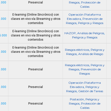
Riesgos
Protección de
0.000
Presencial
,
Caídas
Operación Plataforma
E-learning (Online Sincrónico) con
Elevadora
Prevención de
0.000
clases en vivo vía Streaming y otros
,
Riesgos
Peligros y Riesgos
contenidos
,
E-learning (Online Sincrónico) con
HAZOP
Análisis de Peligros
,
,
5.000
clases en vivo vía Streaming y otros
Peligros y Riesgos
contenidos
E-learning (Online Sincrónico) con
Riesgos eléctricos
Peligros y
,
0.000
clases en vivo vía Streaming y otros
Riesgos
Análisis de Riesgo
,
contenidos
Riesgos eléctricos
Peligros y
,
Riesgos
Prevención de
0.000
Presencial
,
Riesgos
Operación Plataforma
Elevadora
Peligros y
0.000
Presencial
,
Riesgos
Gestión de Tareas
,
Postación
Peligros y
,
Riesgos
Protección de
0.000
Presencial
,
Caídas