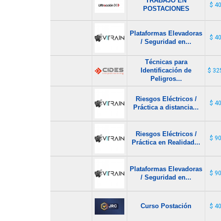
TRABAJO EN
$ 4
POSTACIONES
Plataformas Elevadoras
$ 4
/ Seguridad en...
Técnicas para
Identificación de
$ 32
Peligros...
Riesgos Eléctricos /
$ 4
Práctica a distancia...
Riesgos Eléctricos /
$ 9
Práctica en Realidad...
Plataformas Elevadoras
$ 9
/ Seguridad en...
Curso Postación
$ 4