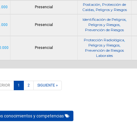
Postación
Protección de
,
0.000
Presencial
Caídas
Peligros y Riesgos
,
Identificación de Peligros
,
Peligros y Riesgos
0.000
Presencial
,
Prevención de Riesgos
Protección Radiológica
,
Peligros y Riesgos
,
0.000
Presencial
Prevención de Riesgos
Laborales
ERIOR
1
2
SIGUIENTE »
los conocimientos y competencias