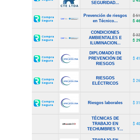
$ 4
SEGURIDAD...
Prevención de riesgos
$ 5
Compra
en Técnico...
$ 4
Segura
CONDICIONES
$ 3
Compra
AMBIENTALES E
$ 2
Segura
ILUMINACION...
DIPLOMADO EN
Compra
PREVENCIÓN DE
$ 4
Segura
RIESGOS
RIESGOS
Compra
$ 2
Segura
ELÉCTRICOS
Compra
Riesgos laborales
$ 3
Segura
TÉCNICAS DE
TRABAJO EN
$ 4
TECHUMBRES Y...