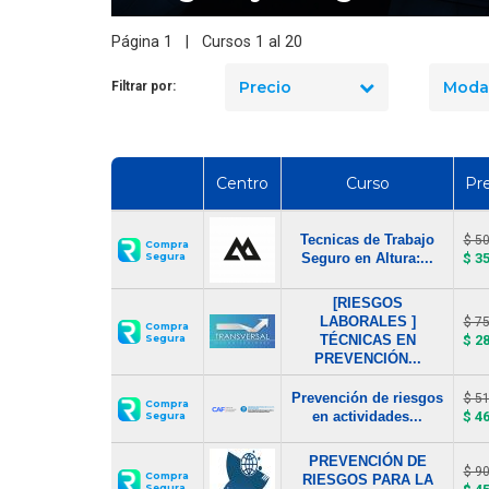
Página 1 | Cursos 1 al 20
Precio
Moda
Filtrar por:
Centro
Curso
Pr
Tecnicas de Trabajo
$ 5
Compra
Segura
Seguro en Altura:...
$ 3
[RIESGOS
LABORALES ]
$ 7
Compra
Segura
TÉCNICAS EN
$ 2
PREVENCIÓN...
Prevención de riesgos
$ 5
Compra
en actividades...
$ 4
Segura
PREVENCIÓN DE
$ 9
Compra
RIESGOS PARA LA
Segura