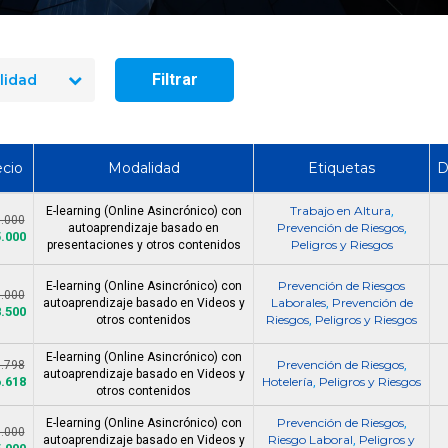
¿Qué es un permiso d
OFERTA LABORAL INGENIERO
seguro (PTS) y cuá
PREVENCIÓN RIESGOS
obligatorio en Ch
Filtrar
lidad
ecio
Modalidad
Etiquetas
D
Trabajo en Altura
E-learning (Online Asincrónico) con
,
0.000
Prevención de Riesgos
autoaprendizaje basado en
,
5.000
Peligros y Riesgos
presentaciones y otros contenidos
Prevención de Riesgos
E-learning (Online Asincrónico) con
5.000
Laborales
Prevención de
autoaprendizaje basado en Videos y
,
8.500
Riesgos
Peligros y Riesgos
otros contenidos
,
E-learning (Online Asincrónico) con
Prevención de Riesgos
1.798
,
autoaprendizaje basado en Videos y
6.618
Hotelería
Peligros y Riesgos
,
otros contenidos
Prevención de Riesgos
E-learning (Online Asincrónico) con
,
0.000
Riesgo Laboral
Peligros y
autoaprendizaje basado en Videos y
,