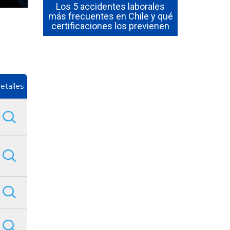
e trabajo
Los 5 accidentes laborales
ndo es
más frecuentes en Chile y qué
¿Qué es el 
ile?
certificaciones los previenen
cómo se d
etalles