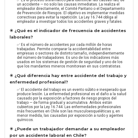
un accidente — no solo las causas inmediatas. La realiza el
empleador directamente, el Comité Paritario o el Departamento
de Prevención de Riesgos. El objetivo es implementar medidas
correctivas para evitar la repetición. La Ley 16.744 obliga al
empleador a investigar todos los accidentes graves y fatales.
✴️ ¿Qué es el indicador de frecuencia de accidentes
laborales?
✅ Es el número de accidentes por cada millón de horas
trabajadas. Permite comparar la accidentabilidad entre
empresas o sectores de distinto tamaño, independientemente
del número de trabajadores. Es uno de los indicadores más
usados en los sistemas de gestión de seguridad y uno de los
que los mandantes mineros monitorean en sus contratistas.
✴️ ¿Qué diferencia hay entre accidente del trabajo y
enfermedad profesional?
✅ El accidente del trabajo es un evento súbito e inesperado que
produce lesión. La enfermedad profesional es el daño a la salud
causado por la exposición a factores de riesgo propios del
trabajo — de forma gradual y acumulativa. Ambos están
cubiertos por la Ley 16.744. Las enfermedades profesionales
más frecuentes en Chile son las musculoesqueléticas y, en
menor medida, las causadas por exposición a ruido y agentes
químicos.
✴️ ¿Puede un trabajador demandar a su empleador
por un accidente laboral en Chile?