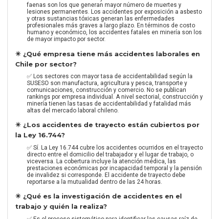
faenas son los que generan mayor número de muertes y
lesiones permanentes. Los accidentes por exposición a asbesto
y otras sustancias tóxicas generan las enfermedades
profesionales más graves a largo plazo. En términos de costo
humano y económico, los accidentes fatales en minería son los
de mayor impacto por sector.
✴️ ¿Qué empresa tiene más accidentes laborales en
Chile por sector?
✅ Los sectores con mayor tasa de accidentabilidad según la
SUSESO son manufactura, agricultura y pesca, transporte y
comunicaciones, construcción y comercio. No se publican
rankings por empresa individual. A nivel sectorial, construcción y
minería tienen las tasas de accidentabilidad y fatalidad más
altas del mercado laboral chileno.
✴️ ¿Los accidentes de trayecto están cubiertos por
la Ley 16.744?
✅ Sí. La Ley 16.744 cubre los accidentes ocurridos en el trayecto
directo entre el domicilio del trabajador y el lugar de trabajo, o
viceversa. La cobertura incluye la atención médica, las
prestaciones económicas por incapacidad temporal y la pensión
de invalidez si corresponde. El accidente de trayecto debe
reportarse a la mutualidad dentro de las 24 horas.
✴️ ¿Qué es la investigación de accidentes en el
trabajo y quién la realiza?
✅ Es el proceso sistemático para identificar las causas raíz de