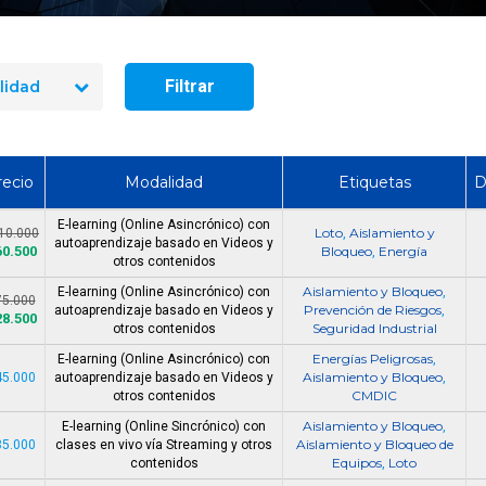
seguridad industrial en Chile
manejo de extintores
en 2026? El precio real de los
en 2026? Precios rea
10 cursos
incluye cada op
Filtrar
lidad
recio
Modalidad
Etiquetas
D
E-learning (Online Asincrónico) con
Loto
Aislamiento y
10.000
,
autoaprendizaje basado en Videos y
60.500
Bloqueo
Energía
,
otros contenidos
Aislamiento y Bloqueo
E-learning (Online Asincrónico) con
,
75.000
Prevención de Riesgos
autoaprendizaje basado en Videos y
,
28.500
Seguridad Industrial
otros contenidos
Energías Peligrosas
E-learning (Online Asincrónico) con
,
Aislamiento y Bloqueo
45.000
autoaprendizaje basado en Videos y
,
CMDIC
otros contenidos
Aislamiento y Bloqueo
E-learning (Online Sincrónico) con
,
Aislamiento y Bloqueo de
35.000
clases en vivo vía Streaming y otros
Equipos
Loto
contenidos
,