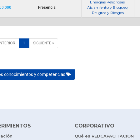
Energías Peligrosas
,
Aislamiento y Bloqueo
00.000
Presencial
,
Peligros y Riesgos
ANTERIOR
1
SIGUIENTE »
los conocimientos y competencias
ERIMIENTOS
CORPORATIVO
tación
Qué es REDCAPACITACION