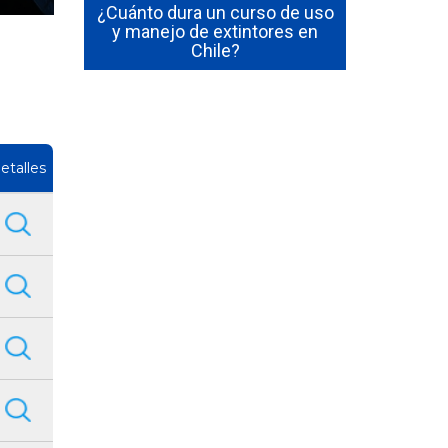
 en Chile
¿Cuánto dura un curso de uso
Cómo Se
les y qué
y manejo de extintores en
Emerge
ción
Chile?
Funcion
etalles