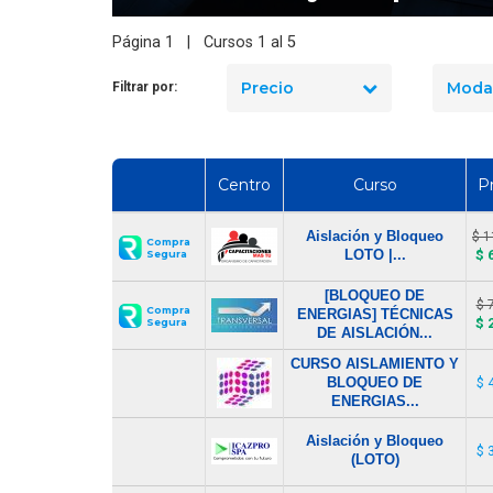
Cómo Formar una Brigada de
Página 1 | Cursos 1 al 5
Emergencia en tu Empresa
Precio
Moda
Filtrar por:
Centro
Curso
P
Aislación y Bloqueo
$ 1
Compra
LOTO |...
$ 
Segura
[BLOQUEO DE
$ 
Compra
ENERGIAS] TÉCNICAS
$ 
Segura
DE AISLACIÓN...
CURSO AISLAMIENTO Y
BLOQUEO DE
$ 
ENERGIAS...
Aislación y Bloqueo
$ 
(LOTO)