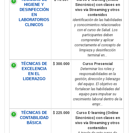
HIGIENE Y
Sincrónico) con clases en
DESINFECCIÓN
vivo vía Streaming y otros
EN
contenidos
LABORATORIOS
identificación de las habilidades
CLINICOS
y conocimientos relacionados
con el curso de Salud. Los
participantes deben
comprender y aplicar
correctamente el concepto de
limpieza y desinfección
terminal en...
TÉCNICAS DE
$ 300.000
Curso Presencial
EXCELENCIA
Determinar los roles y
EN EL
responsabilidades en la
LIDERAZGO
gestión, dirección y liderazgo
del equipo. El objetivo es
fortalecer las habilidades del
equipo para impulsar su
crecimiento laboral dentro de la
empr...
TÉCNICAS DE
$ 225.000
Curso E-learning (Online
CONTABILIDAD
Sincrónico) con clases en
BÁSICA
vivo vía Streaming y otros
contenidos
A través de este curso de