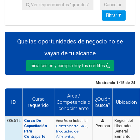
Ver requerimientos "grandes"
Cancelar
Filtrar
Que las oportunidades de negocio no se
vayan de tu alcance
Inicia sesión y compra hoy tus créditos
Mostrando 1-15 de 24
Área /
Curso
¿Quién
ID
Competencia o
Ubicación
requerido
busca?
conocimiento
386.512
Curso De
Región del
Área Sector Industrial
Contraparte SAG
Capacitación
,
Persona
Libertador
Inocuidad de
Para
General
Alimentos
Contraparte
,
Bernardo