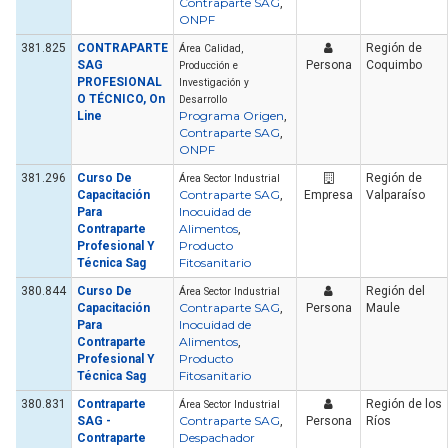
Contraparte SAG
,
ONPF
381.825
CONTRAPARTE
Región de
Área Calidad,
SAG
Persona
Coquimbo
Producción e
PROFESIONAL
Investigación y
O TÉCNICO, On
Desarrollo
Programa Origen
Line
,
Contraparte SAG
,
ONPF
381.296
Curso De
Región de
Área Sector Industrial
Contraparte SAG
Capacitación
,
Empresa
Valparaíso
Inocuidad de
Para
Alimentos
Contraparte
,
Producto
Profesional Y
Fitosanitario
Técnica Sag
380.844
Curso De
Región del
Área Sector Industrial
Contraparte SAG
Capacitación
,
Persona
Maule
Inocuidad de
Para
Alimentos
Contraparte
,
Producto
Profesional Y
Fitosanitario
Técnica Sag
380.831
Contraparte
Región de los
Área Sector Industrial
Contraparte SAG
SAG -
,
Persona
Ríos
Despachador
Contraparte