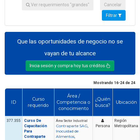
Ver requerimientos "grandes"
Cancelar
Filtrar
Que las oportunidades de negocio no se
vayan de tu alcance
Inicia sesión y compra hoy tus créditos
Mostrando 16-24 de 24
Área /
Curso
¿Quién
ID
Competencia o
Ubicación
requerido
busca?
conocimiento
377.355
Curso De
Región
Área Sector Industrial
Contraparte SAG
Capacitación
,
Persona
Metropolitana
Inocuidad de
Para
Alimentos
Contraparte
,