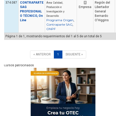
374.087
CONTRAPARTE
Región del
Área Calidad,
SAG
Empresa
Libertador
Producción e
PROFESIONAL
General
Investigación y
O TÉCNICO, On
Bernardo
Desarrollo
Programa Origen
Line
,
O'Higgins
Contraparte SAG
,
ONPF
Página 1 de 1, mostrando requerimientos del 1 al 5 de un total de 5
« ANTERIOR
1
SIGUIENTE »
Cursos patrocinados