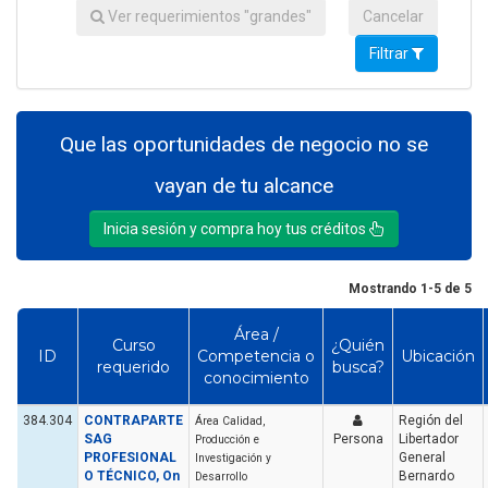
Ver requerimientos "grandes"
Cancelar
Filtrar
Que las oportunidades de negocio no se
vayan de tu alcance
Inicia sesión y compra hoy tus créditos
Mostrando 1-5 de 5
Área /
Curso
¿Quién
ID
Competencia o
Ubicación
requerido
busca?
conocimiento
384.304
CONTRAPARTE
Región del
Área Calidad,
SAG
Persona
Libertador
Producción e
PROFESIONAL
General
Investigación y
O TÉCNICO, On
Bernardo
Desarrollo