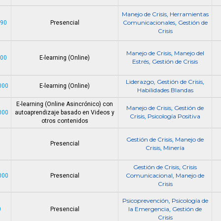
Manejo de Crisis
Herramientas
,
Comunicacionales
Gestión de
390
Presencial
,
Crisis
Manejo de Crisis
Manejo del
,
000
E-learning (Online)
Estrés
Gestión de Crisis
,
Liderazgo
Gestión de Crisis
,
,
000
E-learning (Online)
Habilidades Blandas
E-learning (Online Asincrónico) con
Manejo de Crisis
Gestión de
,
000
autoaprendizaje basado en Videos y
Crisis
Psicología Positiva
,
otros contenidos
Gestión de Crisis
Manejo de
,
Presencial
Crisis
Minería
,
Gestión de Crisis
Crisis
,
Comunicacional
Manejo de
000
Presencial
,
Crisis
Psicoprevención
Psicología de
,
la Emergencia
Gestión de
0
Presencial
,
Crisis