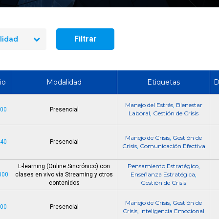
Cómo Formar una Br
Emergencia en tu 
Filtrar
lidad
io
Modalidad
Etiquetas
D
Manejo del Estrés
Bienestar
,
000
Presencial
Laboral
Gestión de Crisis
,
Manejo de Crisis
Gestión de
,
140
Presencial
Crisis
Comunicación Efectiva
,
Pensamiento Estratégico
E-learning (Online Sincrónico) con
,
Enseñanza Estratégica
000
clases en vivo vía Streaming y otros
,
Gestión de Crisis
contenidos
Manejo de Crisis
Gestión de
,
000
Presencial
Crisis
Inteligencia Emocional
,