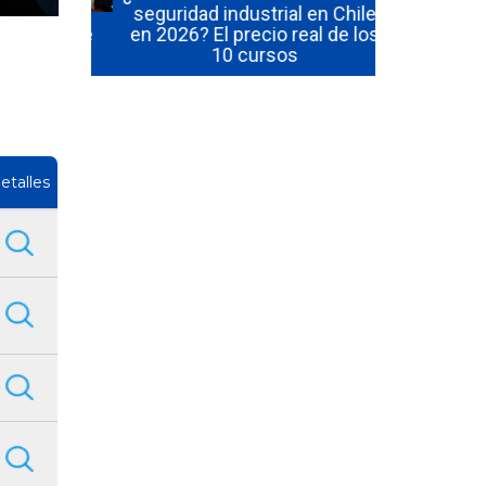
seguridad industrial en Chile
manejo de 
igada de
en 2026? El precio real de los
en 2026? P
Empresa
10 cursos
inclu
etalles