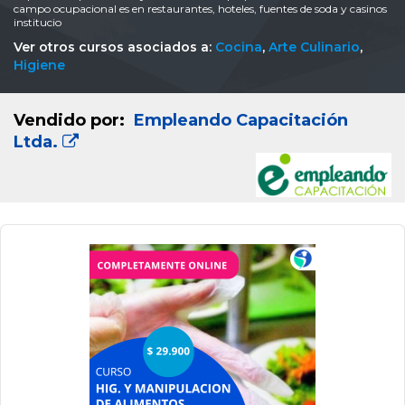
campo ocupacional es en restaurantes, hoteles, fuentes de soda y casinos
institucio
Ver otros cursos asociados a:
Cocina
,
Arte Culinario
,
Higiene
Vendido por:
Empleando Capacitación
Ltda.