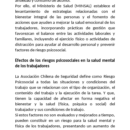
ansiedad y consumo de alcohol.
Por ello, 
el Ministerio de Salud (MINSAL)
establece
el 
levantamiento de
 estrategias relacionadas con el 
bienestar integral de
las personas y 
el fomento de
acciones que ayuden a
mejorar la salud emocional de 
los 
trabajadores
, incorporando 
prácticas de gestión que
favorezcan 
el
 balance entre las actividades laborales
y 
familiares
, incluyendo el 
ejercicio físico o actividades de 
distracción
para ayudar 
al
 desarrollo personal
 y prevenir 
factores de riesgo psicosocial. 
Efectos de los riesgos psicosociales en la salud mental 
de los trabajadores
La Asociación Chilena de Seguridad 
define como Riesgo 
Psicosocial a 
todas las situaciones y condiciones del
trabajo que se relacionan con el tipo de organización, el 
contenido del trabajo y la
ejecución de la tarea
. 
Y que,
tienen la capacidad de afectar en forma negativa el
bienestar y la salud (física, psíquica o social) del 
trabajador y sus condiciones de
trabajo. 
Si estos factores
 no son evaluados y mejorados a tiempo, 
pueden
constituir en un riesgo para la salud mental y 
física de los trabajadores
,
presentando un 
aumento de 