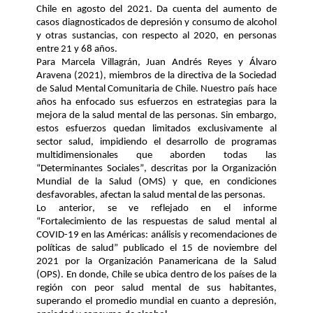
Chile en agosto del 2021. Da cuenta del aumento de 
casos diagnosticados de depresión y consumo de alcohol 
y otras sustancias
, con respecto al 2020,
 en personas
entre 21 y 68 años
.
Para Marcela Villagrán, Juan Andrés Reyes y Álvaro 
Aravena (2021), miembros de la d
irectiva de la Sociedad 
de Salud Mental Comunitaria de Chile
.
 Nuestro país
 hace 
años 
ha
 enfoca
do
 sus esfuerzos en
estrategias para la 
mejora 
de la
 salud menta
l de las personas. S
in embargo, 
estos esfuerzos quedan 
limitados exclusivamente al
sector salud
, impidiendo el desarrollo de programas 
multidimensionales que aborden todas las 
“Determinantes Sociales”, descritas por la Organización 
Mundial de la Salud (OMS) y que, en condiciones 
desfavorables, afectan la salud mental de las personas. 
Lo anterior, se ve reflejado en el informe 
“
Fortalecimiento de las respuestas de salud mental al 
COVID-19 en las Américas: análisis y recomendaciones de 
políticas de salud
” publicado el 15 de noviembre del 
2021 por la Organización Panamericana de la Salud 
(OPS). En donde, Chile se ubica dentro de los países de la 
región con 
peor salud mental
 de sus habitantes,
superando el
 promedio mundial
 en cuanto a depresión, 