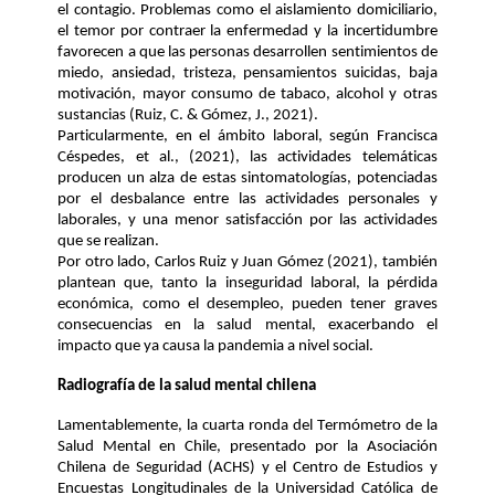
el contagio. Problemas como el aislamiento domiciliario, 
el temor por contraer la enfermedad y la incertidumbre 
favorecen a 
que las personas desarroll
en 
sentimientos de 
miedo, ansiedad, tristeza, pensamientos suicidas, baja 
motivación, mayor consumo de tabaco
,
 alcohol
 y otras 
sustancias 
(Ruiz, C. & Gómez, J., 2021)
.
Particularmente, en el ámbito laboral, según Francisca 
Céspedes
, et al., (2021),
las actividades telemáticas 
producen
 un alza de 
estas
 sintomatología
s
, 
potenciadas 
por el des
balance
entre 
las
 actividades personales y 
laborales
,
 y una
menor satisfacción por las actividades 
que 
se 
realiza
n
.
Por otro lado
, Carlos Ruiz y Juan Gómez (2021)
, 
también 
plantean
 que
,
tanto la inseguridad laboral, la pérdida 
económica
, como
 el desempleo
, 
pueden tener graves 
consecuencias en la salud mental
, exacerbando 
el 
impacto que 
ya 
causa la pandemia a nivel 
social.
Radiografía de la salud mental chilena
Lamentablemente, la
 cuarta ronda del T
ermómetro de la 
S
alud 
M
ental en 
C
hile
, presentado por la Asociación 
Chilena de Seguridad (ACHS) y el 
Centro de Estudios y 
Encuestas Longitudinales
 de la Universidad Católica de 