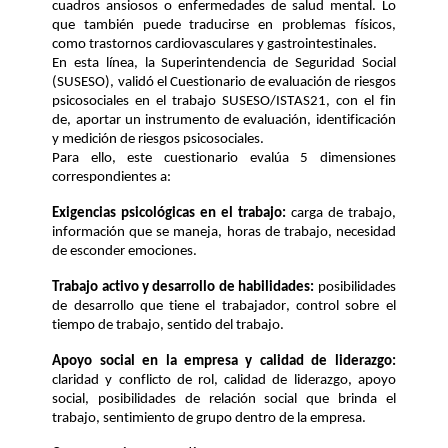
cuadros ansiosos o enfermedades de salud
mental. Lo 
que también puede traducirse en problemas físicos, 
como trastornos
cardiovasculares y gastrointestinales. 
En esta línea, la Superintendencia de Seguridad Social 
(SUSESO), validó el 
Cuestionario de evaluación de riesgos 
psicosociales en el trabajo SUSESO/ISTAS21
, con el fin 
de, aportar un 
instrumento de evaluación
, identificación 
y medición
 de riesgos psicosociales
.
Para ello
, 
este
 cuestionario 
evalúa 
5 dimensiones 
correspondientes 
a: 
Exigencias psicológicas en el trabajo
: 
carga de trabajo, 
información que se maneja,
horas de trabajo, necesidad 
de esconder emociones.
Trabajo activo y desarrollo de habilidades
:
p
osibilidades 
de desarrollo que tiene el
trabajador, control sobre el 
tiempo de trabajo, sentido del trabajo.
Apoyo social en la empresa y calidad de liderazgo
:
claridad y conflicto de rol,
calidad de liderazgo, apoyo 
social, posibilidades de relación social que brinda el
trabajo, sentimiento de grupo dentro de la empresa
.