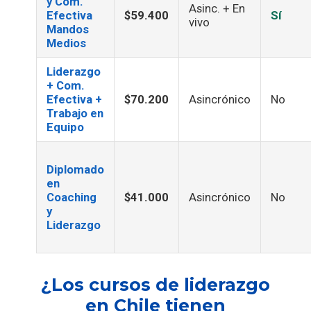
y Com.
Asinc. + En
Efectiva
$59.400
Sí
vivo
Mandos
Medios
Liderazgo
+ Com.
Efectiva +
$70.200
Asincrónico
No
Trabajo en
Equipo
Diplomado
en
Coaching
$41.000
Asincrónico
No
y
Liderazgo
¿Los cursos de liderazgo
en Chile tienen