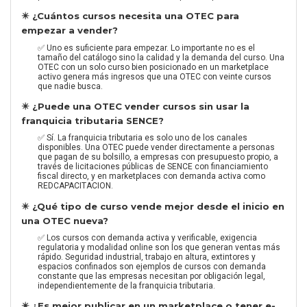
✴️ ¿Cuántos cursos necesita una OTEC para
empezar a vender?
✅ Uno es suficiente para empezar. Lo importante no es el
tamaño del catálogo sino la calidad y la demanda del curso. Una
OTEC con un solo curso bien posicionado en un marketplace
activo genera más ingresos que una OTEC con veinte cursos
que nadie busca.
✴️ ¿Puede una OTEC vender cursos sin usar la
franquicia tributaria SENCE?
✅ Sí. La franquicia tributaria es solo uno de los canales
disponibles. Una OTEC puede vender directamente a personas
que pagan de su bolsillo, a empresas con presupuesto propio, a
través de licitaciones públicas de SENCE con financiamiento
fiscal directo, y en marketplaces con demanda activa como
REDCAPACITACION.
✴️ ¿Qué tipo de curso vende mejor desde el inicio en
una OTEC nueva?
✅ Los cursos con demanda activa y verificable, exigencia
regulatoria y modalidad online son los que generan ventas más
rápido. Seguridad industrial, trabajo en altura, extintores y
espacios confinados son ejemplos de cursos con demanda
constante que las empresas necesitan por obligación legal,
independientemente de la franquicia tributaria.
✴️ ¿Es mejor publicar en un marketplace o tener e-