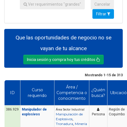
Ver requerimientos "grandes"
Cancelar
Filtrar
Que las oportunidades de negocio no se
vayan de tu alcance
Inicia sesión y compra hoy tus créditos
Mostrando 1-15 de 313
Área /
Curso
¿Quién
ID
Competencia o
Ubicaci
requerido
busca?
conocimiento
386.929
Manipulador de
Región de
Área Sector Industrial
Manipulación de
explosivos
Persona
Coquimbo
Explosivos
,
Tronadura
Minería
,