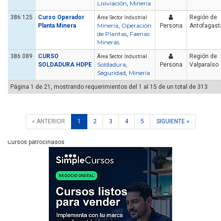
Lixiviación
Minería
,
386.125
Curso Operador
Región de
Área Sector Industrial
Minería
Operación
Planta Minera
,
Persona
Antofagast
de Plantas
Faenas
,
Mineras
386.089
CURSO
Región de
Área Sector Industrial
Soldadura
SOLDADURA HDPE
,
Persona
Valparaíso
Seguridad
Minería
,
Página 1 de 21, mostrando requerimientos del 1 al 15 de un total de 313
« ANTERIOR
1
2
3
4
5
SIGUIENTE »
Cursos patrocinados