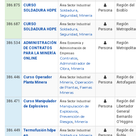
386.875
CURSO
Región del
Área Sector Industrial
Soldadura
SOLDADURA HDPE
,
Persona
BioBío
Seguridad
Minería
,
386.687
CURSO
Región
Área Sector Industrial
Soldadura
SOLDADURA HDPE
,
Persona
Metropolit
Seguridad
Minería
,
386.534
ADMINISTRACIÓN
Región
Área Economía y
DE CONTRATOS
Persona
Metropolit
Administración de
PARA LA MINERÍA
Empresas
Contratos
ONLINE
,
Administrador de
Obra
Minería
,
386.446
Curso Operador
Región de
Área Sector Industrial
Minería
Operación
Planta Minera
,
Persona
Antofagast
de Plantas
Faenas
,
Mineras
386.471
Curso Manipulador
Región del
Área Sector Industrial
Manipulación de
de Explosivos
Persona
Libertador
Explosivos
,
General
Prevención de
Bernardo
Riesgos
Minería
,
O'Higgins
386.449
Termofusión hdpe
Región de
Área Sector Industrial
Soldadura
Minería
en
,
,
Persona
Ñuble