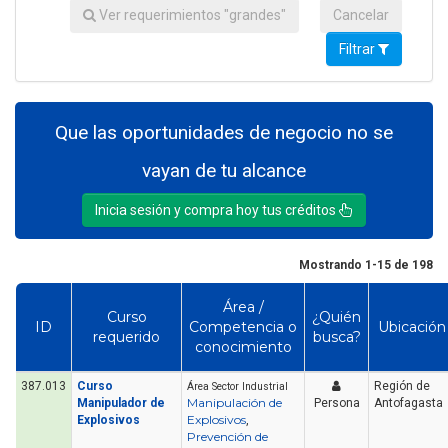
Ver requerimientos "grandes"
Cancelar
Filtrar
Que las oportunidades de negocio no se
vayan de tu alcance
Inicia sesión y compra hoy tus créditos
Mostrando 1-15 de 198
Área /
Curso
¿Quién
ID
Competencia o
Ubicación
requerido
busca?
conocimiento
387.013
Curso
Región de
Área Sector Industrial
Manipulación de
Manipulador de
Persona
Antofagasta
Explosivos
Explosivos
,
Prevención de