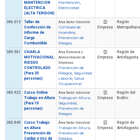
Mantención
MANTENCION
,
Electricidad
ELECTRICA
(ALTA TENSION)
386.013
Taller de
Región
Área Sector Industrial
Combate de
Confección de
Empresa
Metropolitan
Incendios
Informe de
,
Prevención de
Carga
Riesgos
Combustible
385.961
CHARLA
Región de
Área Economía y
MOTIVACIONAL:
Empresa
Antofagasta
Administración de
RIESGO
Empresas
Prevención de
CONTROLADO
Riesgos
Seguridad
(Para 35
,
Laboral
Salud
personas)
,
Ocupacional
385.923
Curso Online
Región del
Área Sector Industrial
Trabajo en Altura
Trabajo en Altura
,
Empresa
BioBío
Seguridad
(Para 10
,
Prevención de
personas)
Riesgos
385.849
Curso Trabajo
Región de
Área Sector Industrial
Trabajo en Altura
en Altura:
,
Empresa
Antofagasta
Prevención de
Prevención de
Riesgos
Caídas y Uso de
,