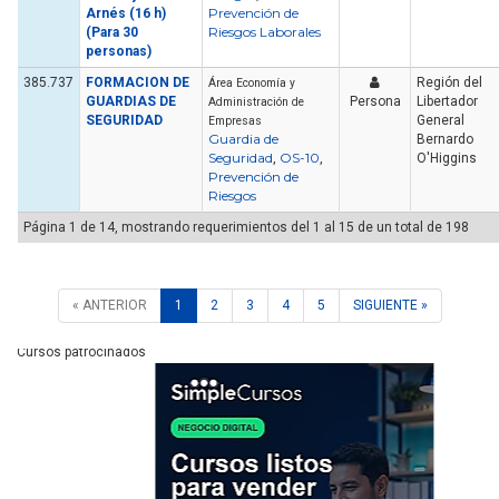
Prevención de
Arnés (16 h)
Riesgos Laborales
(Para 30
personas)
385.737
FORMACION DE
Región del
Área Economía y
GUARDIAS DE
Persona
Libertador
Administración de
SEGURIDAD
General
Empresas
Guardia de
Bernardo
Seguridad
OS-10
,
,
O'Higgins
Prevención de
Riesgos
Página 1 de 14, mostrando requerimientos del 1 al 15 de un total de 198
« ANTERIOR
1
2
3
4
5
SIGUIENTE »
Cursos patrocinados