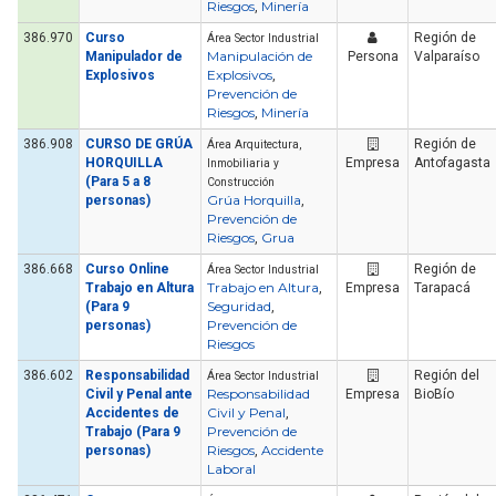
Riesgos
Minería
,
386.970
Curso
Región de
Área Sector Industrial
Manipulación de
Manipulador de
Persona
Valparaíso
Explosivos
Explosivos
,
Prevención de
Riesgos
Minería
,
386.908
CURSO DE GRÚA
Región de
Área Arquitectura,
HORQUILLA
Empresa
Antofagasta
Inmobiliaria y
(Para 5 a 8
Construcción
Grúa Horquilla
personas)
,
Prevención de
Riesgos
Grua
,
386.668
Curso Online
Región de
Área Sector Industrial
Trabajo en Altura
Trabajo en Altura
,
Empresa
Tarapacá
Seguridad
(Para 9
,
Prevención de
personas)
Riesgos
386.602
Responsabilidad
Región del
Área Sector Industrial
Responsabilidad
Civil y Penal ante
Empresa
BioBío
Civil y Penal
Accidentes de
,
Prevención de
Trabajo (Para 9
Riesgos
Accidente
personas)
,
Laboral