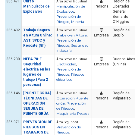
386.471
Curso
Región del
Área Sector Industrial
Manipulación de
Manipulador de
Persona
Libertador
Explosivos
Explosivos
,
General
Prevención de
Bernardo
Riesgos
Minería
,
O'Higgins
386.402
Trabajo Seguro
Región del
Área Sector Industrial
Trabajo en Altura
en Altura Online:
,
Empresa
BioBío
Prevención de
AST, SPDC y
Riesgos
Seguridad
Rescate (8h)
,
Industrial
386.230
NFPA 70-E
Buenos Aire
Área Sector Industrial
Electricidad
Seguridad
,
Empresa
(Online)
Prevención de
electrica en los
Riesgos
Riesgos
lugares de
,
eléctricos
trabajo (Para 2
personas)
386.146
[PUENTE GRÚA]
Región de
Área Sector Industrial
Operación Puente
TÉCNICAS DE
Persona
Valparaíso
grúa
Prevención
OPERACIÓN
,
de Riesgos
SEGURA DE
,
Maquinaria Pesada
PUENTE GRÚA
386.071
PREVENCION DE
Región de
Área Seguridad
Prevención de
RIESGOS EN
Persona
Valparaíso
Riesgos
TRABAJOS DE
,