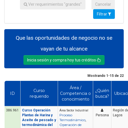
Ver requerimientos "grandes"
Cancelar
Filtrar
Que las oportunidades de negocio no se
vayan de tu alcance
Inicia sesión y compra hoy tus créditos
Mostrando 1-15 de 22
Área /
Curso
¿Quién
ID
Competencia o
Ubicac
requerido
busca?
conocimiento
386.961
Curso Operación
Región de
Área Sector Industrial
Proceso
Plantas de Harina y
Persona
Lagos
Termodinámico
Aceite de pescado y
,
Operación de
termodinámica del