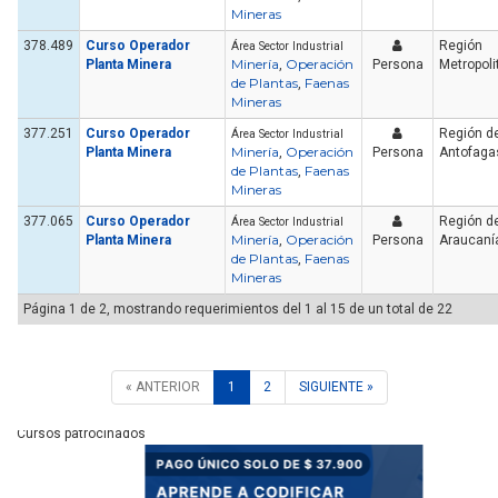
Mineras
378.489
Curso Operador
Región
Área Sector Industrial
Minería
Operación
Planta Minera
,
Persona
Metropoli
de Plantas
Faenas
,
Mineras
377.251
Curso Operador
Región d
Área Sector Industrial
Minería
Operación
Planta Minera
,
Persona
Antofaga
de Plantas
Faenas
,
Mineras
377.065
Curso Operador
Región de
Área Sector Industrial
Minería
Operación
Planta Minera
,
Persona
Araucaní
de Plantas
Faenas
,
Mineras
Página 1 de 2, mostrando requerimientos del 1 al 15 de un total de 22
« ANTERIOR
1
2
SIGUIENTE »
Cursos patrocinados