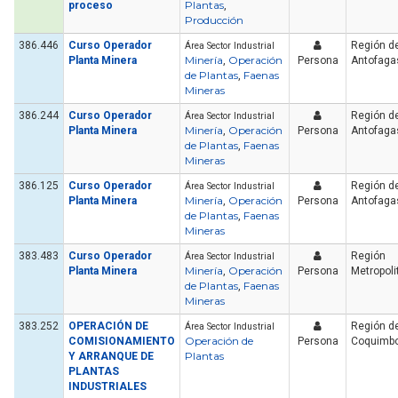
Plantas
proceso
,
Producción
386.446
Curso Operador
Región d
Área Sector Industrial
Minería
Operación
Planta Minera
,
Persona
Antofaga
de Plantas
Faenas
,
Mineras
386.244
Curso Operador
Región d
Área Sector Industrial
Minería
Operación
Planta Minera
,
Persona
Antofaga
de Plantas
Faenas
,
Mineras
386.125
Curso Operador
Región d
Área Sector Industrial
Minería
Operación
Planta Minera
,
Persona
Antofaga
de Plantas
Faenas
,
Mineras
383.483
Curso Operador
Región
Área Sector Industrial
Minería
Operación
Planta Minera
,
Persona
Metropoli
de Plantas
Faenas
,
Mineras
383.252
OPERACIÓN DE
Región d
Área Sector Industrial
Operación de
COMISIONAMIENTO
Persona
Coquimb
Plantas
Y ARRANQUE DE
PLANTAS
INDUSTRIALES