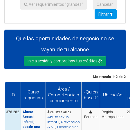
Ver requerimientos "grandes"
Cancelar
Filtrar
Que las oportunidades de negocio no se
vayan de tu alcance
Inicia sesión y compra hoy tus créditos
Mostrando 1-2 de 2
Área /
Curso
¿Quién
ID
Competencia o
Ubicación
requerido
busca?
p
conocimiento
376.282
Abuso
Región
2
Área Otras áreas
Abuso Sexual
Sexual
Persona
Metropolitana
Infantil
Prevención
Infantil,
,
A.S.I.
Detección del
desde una
,