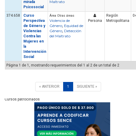
Maltrato
mirada
Psicosocial
374.658
Curso
Región
0
Área Otras áreas
Violencia de
Perspectiva
Persona
Metropolitana
Género
Equidad de
de Género y
,
Género
Detección
Violencias
,
del Maltrato
Contra las
Mujeres en
la
Intervención
Social
Página 1 de 1, mostrando requerimientos del 1 al 2 de un total de 2
« ANTERIOR
1
SIGUIENTE »
Cursos patrocinados