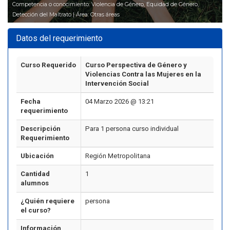
Competencia o conocimiento: Violencia de Género, Equidad de Género,
Detección del Maltrato | Área: Otras áreas
Datos del requerimiento
Curso Requerido
Curso Perspectiva de Género y
Violencias Contra las Mujeres en la
Intervención Social
Fecha
04 Marzo 2026 @ 13:21
requerimiento
Descripción
Para 1 persona curso individual
Requerimiento
Ubicación
Región Metropolitana
Cantidad
1
alumnos
¿Quién requiere
persona
el curso?
Información