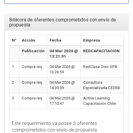
Bitácora de oferentes comprometidos con envío de
propuesta
N°
Acción
Fecha
Empresa
Publicación
04 Mar 2026 @
REDCAPACITACION
13:21:01
1
Compra req.
04 Mar 2026 @
RedClase Otec SPA
13:26:59
2
Compra req.
04 Mar 2026 @
Consultora
14:35:59
Especializada CEDEB
3
Compra req.
04 Mar 2026 @
Active Learning
17:10:47
Capacitación Chile
Este requerimiento ya posee 3 oferentes
comprometidos con envío de propuesta.