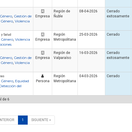
Región de
08-04-2026
Cerrado
 Género
Gestión de
,
Empresa
Ñuble
exitosamente
e Género
Violencia
,
Región
25-03-2026
Cerrado
 y Salud
e Género
Violencia
,
Empresa
Metropolitana
ciones
Región de
16-03-2026
Cerrado
 Género
Gestión de
,
Empresa
Valparaíso
exitosamente
Artículo
Artículo
e Género
Violencia
,
Región
04-03-2026
Cerrado
eas
e Género
Equidad
,
Persona
Metropolitana
Detección del
l de 6
¿Cuánto cuesta un curso de
manejo de extintores en Chile
¿Cuánto dura un cur
en 2026? Precios reales y qué
y manejo de extint
ANTERIOR
1
SIGUIENTE »
incluye cada opción
Chile?