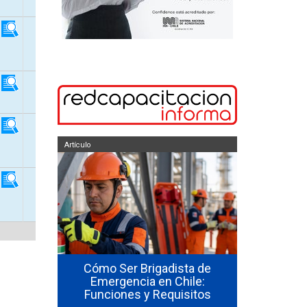
Artículo
Artículo
so de uso
Cómo Ser Brigadista de
ores en
Emergencia en Chile:
Cómo Form
Funciones y Requisitos
Emergenc