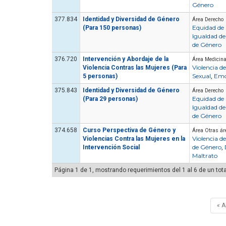
Género
377.834
Identidad y Diversidad de Género
Área Derecho
Equidad de
(Para 150 personas)
Igualdad d
de Género
376.720
Intervención y Abordaje de la
Área Medicina
Violencia d
Violencia Contras las Mujeres (Para
Sexual
Emo
5 personas)
,
375.843
Identidad y Diversidad de Género
Área Derecho
Equidad de
(Para 29 personas)
Artículo
Igualdad d
de Género
374.658
Curso Perspectiva de Género y
Área Otras ár
Violencia d
Violencias Contra las Mujeres en la
de Género
Intervención Social
,
Maltrato
Página 1 de 1, mostrando requerimientos del 1 al 6 de un tota
¿Cuánto cuesta certificarse en
seguridad industrial en Chile
ormar una Brigada de
en 2026? El precio real de los
« 
encia en tu Empresa
10 cursos