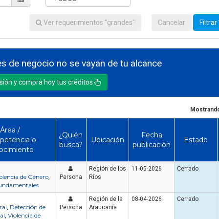
Ver requerimientos "grandes"
Cancelar
Filtrar
s de negocio no se vayan de tu alcance
esión y compra hoy tus créditos
Mostrando
Área /
¿Quién
Fecha
etencia o
Ubicación
Estado
busca?
publicación
ocimiento
Región de los
11-05-2026
Cerrado
olencia de Género
,
Persona
Ríos
undamentales
Región de la
08-04-2026
Cerrado
ral
Detección de
,
Persona
Araucanía
al
Violencia de
,