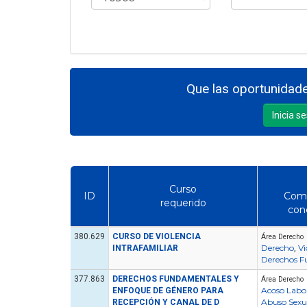
Que las oportunidade
Inicia s
Curso
ID
Comp
requerido
con
380.629
CURSO DE VIOLENCIA
Área Derecho
Derecho
Vi
INTRAFAMILIAR
,
Derechos F
377.863
DERECHOS FUNDAMENTALES Y
Área Derecho
Acoso Labo
ENFOQUE DE GÉNERO PARA
Abuso Sexu
RECEPCIÓN Y CANAL DE D