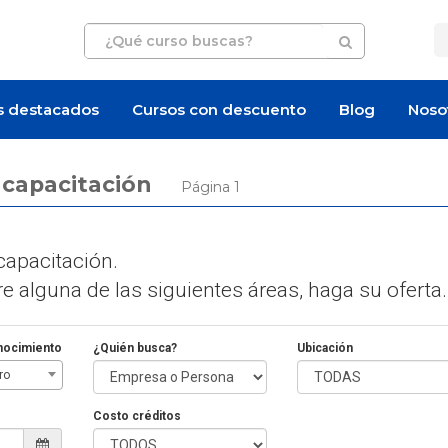
s destacados
Cursos con descuento
Blog
Noso
e capacitación
Página 1
apacitación.
 alguna de las siguientes áreas, haga su oferta.
nocimiento
¿Quién busca?
Ubicación
ro
Costo créditos