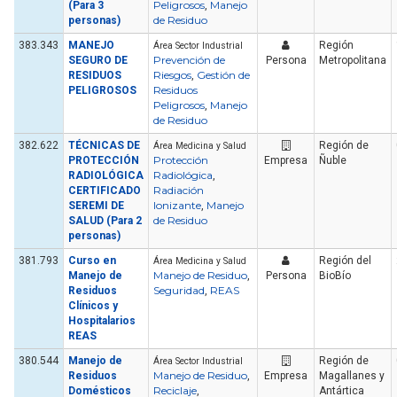
Peligrosos
Manejo
(Para 3
,
de Residuo
personas)
383.343
MANEJO
Región
Área Sector Industrial
Prevención de
SEGURO DE
Persona
Metropolitana
Riesgos
Gestión de
RESIDUOS
,
Residuos
PELIGROSOS
Peligrosos
Manejo
,
de Residuo
382.622
TÉCNICAS DE
Región de
Área Medicina y Salud
Protección
PROTECCIÓN
Empresa
Ñuble
Radiológica
RADIOLÓGICA
,
Radiación
CERTIFICADO
Ionizante
Manejo
SEREMI DE
,
de Residuo
SALUD (Para 2
personas)
381.793
Curso en
Región del
Área Medicina y Salud
Manejo de Residuo
Manejo de
,
Persona
BioBío
Seguridad
REAS
Residuos
,
Clínicos y
Hospitalarios
REAS
380.544
Manejo de
Región de
Área Sector Industrial
Manejo de Residuo
Residuos
,
Empresa
Magallanes y
Reciclaje
Domésticos
,
Antártica