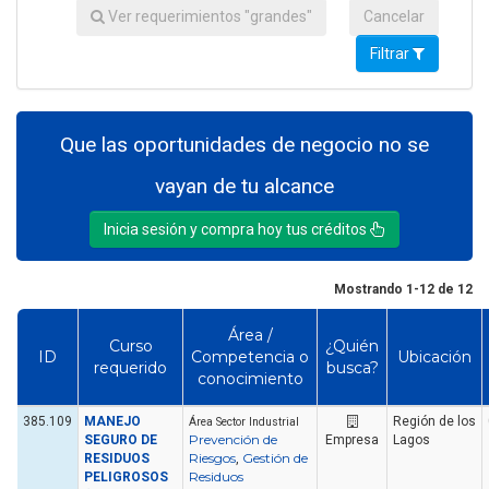
Ver requerimientos "grandes"
Cancelar
Filtrar
Que las oportunidades de negocio no se
vayan de tu alcance
Inicia sesión y compra hoy tus créditos
Mostrando 1-12 de 12
Área /
Curso
¿Quién
ID
Competencia o
Ubicación
requerido
busca?
conocimiento
385.109
MANEJO
Región de los
Área Sector Industrial
Prevención de
SEGURO DE
Empresa
Lagos
Riesgos
Gestión de
RESIDUOS
,
Residuos
PELIGROSOS