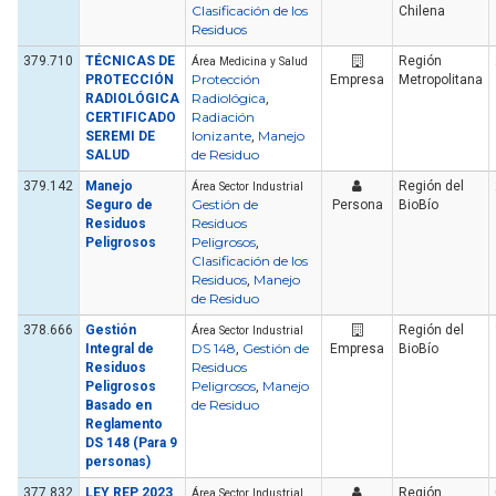
Clasificación de los
Chilena
Residuos
379.710
TÉCNICAS DE
Región
Área Medicina y Salud
Protección
PROTECCIÓN
Empresa
Metropolitana
Radiológica
RADIOLÓGICA
,
Radiación
CERTIFICADO
Ionizante
Manejo
SEREMI DE
,
de Residuo
SALUD
379.142
Manejo
Región del
Área Sector Industrial
Gestión de
Seguro de
Persona
BioBío
Residuos
Residuos
Peligrosos
Peligrosos
,
Clasificación de los
Residuos
Manejo
,
de Residuo
378.666
Gestión
Región del
Área Sector Industrial
DS 148
Gestión de
Integral de
,
Empresa
BioBío
Residuos
Residuos
Peligrosos
Manejo
Peligrosos
,
de Residuo
Basado en
Reglamento
DS 148 (Para 9
personas)
377.832
LEY REP 2023
Región
Área Sector Industrial