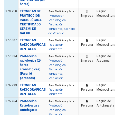
horas)
379.710
TÉCNICAS DE
Región
Área Medicina y Salud
Protección
PROTECCIÓN
Empresa
Metropolitan
Radiológica
RADIOLÓGICA
,
Radiación
CERTIFICADO
Ionizante
Manejo
SEREMI DE
,
de Residuo
SALUD
377.607
TÉCNICAS
Región
Área Medicina y Salud
Radiación
RADIOGRÁFICAS
Persona
Metropolitan
Ionizante
DENTALES
377.334
Protección
Región de
Área Medicina y Salud
Protección
radiológica (24
Empresa
Atacama
Radiológica
horas
,
Radiación
cronológicas)
Ionizante
(Para 16
,
Radiación
personas)
376.293
TÉCNICAS
Región
Área Medicina y Salud
Radiación
RADIOGRÁFICAS
Persona
Metropolitan
Ionizante
DENTALES
375.754
Protección
Región de
Área Medicina y Salud
Protección
Radiológica en
Persona
Antofagasta
Radiológica
Antofagasta
,
Radiación