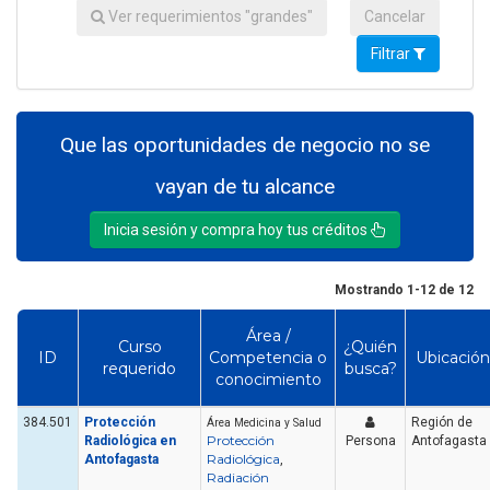
Ver requerimientos "grandes"
Cancelar
Filtrar
Que las oportunidades de negocio no se
vayan de tu alcance
Inicia sesión y compra hoy tus créditos
Mostrando 1-12 de 12
Área /
Curso
¿Quién
ID
Competencia o
Ubicación
requerido
busca?
conocimiento
384.501
Protección
Región de
Área Medicina y Salud
Protección
Radiológica en
Persona
Antofagasta
Radiológica
Antofagasta
,
Radiación