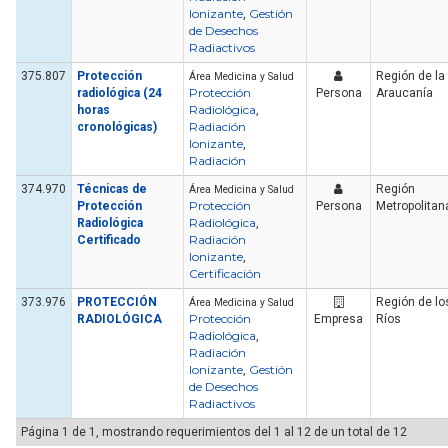
Ionizante
Gestión
,
de Desechos
Radiactivos
375.807
Protección
Región de la
Área Medicina y Salud
Protección
radiológica (24
Persona
Araucanía
Radiológica
horas
,
Radiación
cronológicas)
Ionizante
,
Radiación
374.970
Técnicas de
Región
Área Medicina y Salud
Protección
Protección
Persona
Metropolitan
Radiológica
Radiológica
,
Radiación
Certificado
Ionizante
,
Certificación
373.976
PROTECCIÓN
Región de lo
Área Medicina y Salud
Protección
RADIOLÓGICA
Empresa
Ríos
Radiológica
,
Radiación
Ionizante
Gestión
,
de Desechos
Radiactivos
Página 1 de 1, mostrando requerimientos del 1 al 12 de un total de 12