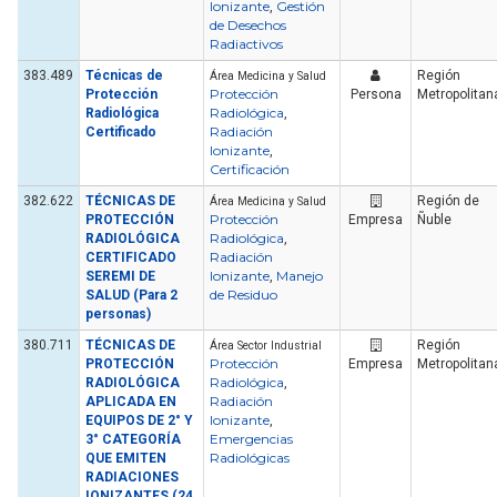
Ionizante
Gestión
,
de Desechos
Radiactivos
383.489
Técnicas de
Región
Área Medicina y Salud
Protección
Protección
Persona
Metropolitan
Radiológica
Radiológica
,
Radiación
Certificado
Ionizante
,
Certificación
382.622
TÉCNICAS DE
Región de
Área Medicina y Salud
Protección
PROTECCIÓN
Empresa
Ñuble
Radiológica
RADIOLÓGICA
,
Radiación
CERTIFICADO
Ionizante
Manejo
SEREMI DE
,
de Residuo
SALUD (Para 2
personas)
380.711
TÉCNICAS DE
Región
Área Sector Industrial
Protección
PROTECCIÓN
Empresa
Metropolitan
Radiológica
RADIOLÓGICA
,
Radiación
APLICADA EN
Ionizante
EQUIPOS DE 2° Y
,
Emergencias
3° CATEGORÍA
Radiológicas
QUE EMITEN
RADIACIONES
IONIZANTES (24