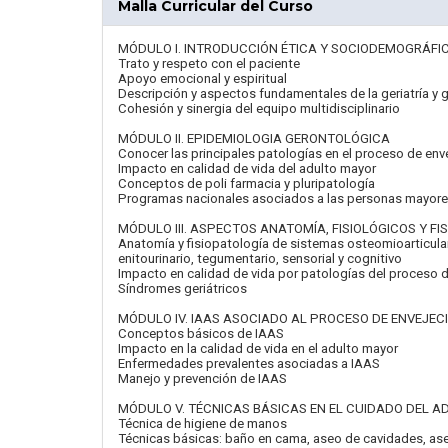
Malla Curricular del Curso
MÓDULO I. INTRODUCCIÓN ÉTICA Y SOCIODEMOGRÁFI
Trato y respeto con el paciente
Apoyo emocional y espiritual
Descripción y aspectos fundamentales de la geriatría y 
Cohesión y sinergia del equipo multidisciplinario
MÓDULO II. EPIDEMIOLOGIA GERONTOLÓGICA
Conocer las principales patologías en el proceso de env
Impacto en calidad de vida del adulto mayor
Conceptos de poli farmacia y pluripatología
Programas nacionales asociados a las personas mayor
MÓDULO III. ASPECTOS ANATOMÍA, FISIOLÓGICOS Y F
Anatomía y fisiopatología de sistemas osteomioarticular, 
enitourinario, tegumentario, sensorial y cognitivo
Impacto en calidad de vida por patologías del proceso 
Síndromes geriátricos
MÓDULO IV. IAAS ASOCIADO AL PROCESO DE ENVEJEC
Conceptos básicos de IAAS
Impacto en la calidad de vida en el adulto mayor
Enfermedades prevalentes asociadas a IAAS
Manejo y prevención de IAAS
MÓDULO V. TÉCNICAS BÁSICAS EN EL CUIDADO DEL 
Técnica de higiene de manos
Técnicas básicas: baño en cama, aseo de cavidades, aseo