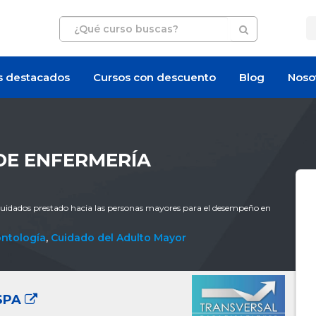
s destacados
Cursos con descuento
Blog
Noso
DE ENFERMERÍA
 cuidados prestado hacia las personas mayores para el desempeño en
ntología
,
Cuidado del Adulto Mayor
SPA