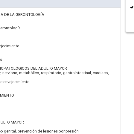
CA DE LA GERONTOLOGÍA
gerontología
ejecimiento
es
ISIOPATOLÓGICOS DEL ADULTO MAYOR
nervioso, metabólico, respiratorio, gastrointestinal, cardiaco,
de envejecimiento
IMIENTO
ADULTO MAYOR
 genital, prevención de lesiones por presión