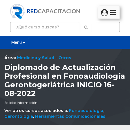
Menú
Área:
Medicina y Salud - Otros
Diplomado de Actualización
Profesional en Fonoaudiología
Gerontogeriátrica INICIO 16-
08-2022
Solicite información
Ver otros cursos asociados a:
Fonoaudiología
,
Gerontología
,
Herramientas Comunicacionales