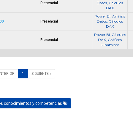
Datos
Cálculos
Presencial
,
DAX
Power BI
Análisis
,
Datos
Cálculos
000
Presencial
,
DAX
Power BI
Cálculos
,
DAX
Gráficos
Presencial
,
Dinámicos
ANTERIOR
1
SIGUIENTE »
los conocimientos y competencias