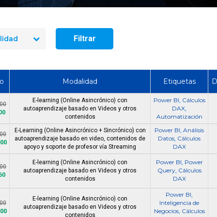
manejo de extintores en Chile
en 2026? Precios reales y qué
Curso Power BI B
incluye cada opción
Intermedio y Ava
Filtrar
lidad
io
Modalidad
Etiquetas
D
Power BI
Cálculos
E-learning (Online Asincrónico) con
,
000
DAX
autoaprendizaje basado en Videos y otros
,
00
Automatización
contenidos
Power BI
Análisis
E-Learning (Online Asincrónico + Sincrónico) con
,
000
Datos
Cálculos
autoaprendizaje basado en video, contenidos de
,
000
DAX
apoyo y soporte de profesor vía Streaming
Power BI
Power
E-learning (Online Asincrónico) con
,
900
Query
Cálculos
autoaprendizaje basado en Videos y otros
,
60
DAX
contenidos
Power BI
,
E-learning (Online Asincrónico) con
Inteligencia de
000
autoaprendizaje basado en Videos y otros
800
Negocios
Cálculos
,
contenidos