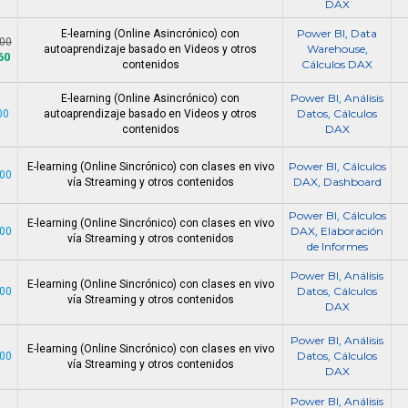
DAX
Power BI
Data
E-learning (Online Asincrónico) con
,
900
Warehouse
autoaprendizaje basado en Videos y otros
,
60
Cálculos DAX
contenidos
Power BI
Análisis
E-learning (Online Asincrónico) con
,
Datos
Cálculos
00
autoaprendizaje basado en Videos y otros
,
DAX
contenidos
Power BI
Cálculos
E-learning (Online Sincrónico) con clases en vivo
,
000
DAX
Dashboard
vía Streaming y otros contenidos
,
Power BI
Cálculos
,
E-learning (Online Sincrónico) con clases en vivo
DAX
Elaboración
000
,
vía Streaming y otros contenidos
de Informes
Power BI
Análisis
,
E-learning (Online Sincrónico) con clases en vivo
Datos
Cálculos
000
,
vía Streaming y otros contenidos
DAX
Power BI
Análisis
,
E-learning (Online Sincrónico) con clases en vivo
Datos
Cálculos
000
,
vía Streaming y otros contenidos
DAX
Power BI
Análisis
,