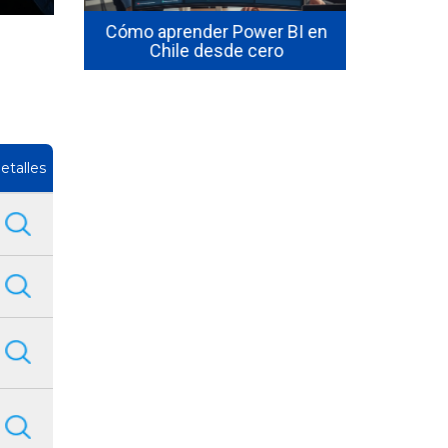
ásico,
Cómo aprender Power BI en
¿Cuánto c
nzado
Chile desde cero
Power
etalles