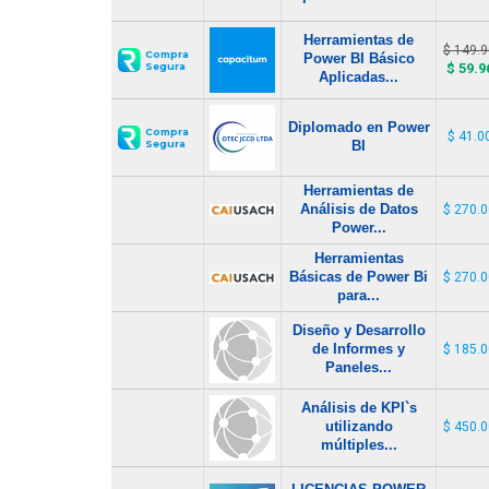
Herramientas de
$ 149.
Compra
Power BI Básico
Segura
$ 59.9
Aplicadas...
Diplomado en Power
Compra
$ 41.0
Segura
BI
Herramientas de
Análisis de Datos
$ 270.
Power...
Herramientas
Básicas de Power Bi
$ 270.
para...
Diseño y Desarrollo
de Informes y
$ 185.
Paneles...
Análisis de KPI`s
utilizando
$ 450.
múltiples...