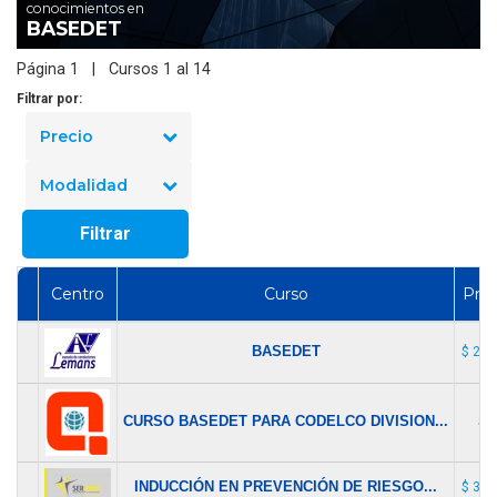
conocimientos en
BASEDET
Página 1 | Cursos 1 al 14
Filtrar por:
Precio
Modalidad
Filtrar
Centro
Curso
Prec
BASEDET
$ 23.
CURSO BASEDET PARA CODELCO DIVISION...
$ 1
INDUCCIÓN EN PREVENCIÓN DE RIESGO...
$ 35.