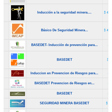
Inducción a la seguridad minera....
$ 40.
Básico De Seguridad Minera...
$ 40.
BASEDET- Inducción de prevención para...
$ 1
BASEDET
$ 3
Induccion en Prevencion de Riesgos para...
$ 1
BASEDET Prevencion de Riesgos en...
$ 1
BASEDET
$ 1
SEGURIDAD MINERA BASEDET
$ 1