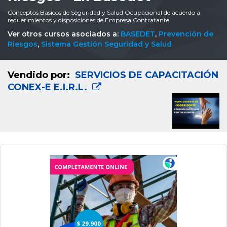
Conceptos Básicos de Seguridad y Salud Ocupacional de acuerdo a
requerimientos y disposiciones de Empresa Contratante
Ver otros cursos asociados a:
BASEDET
,
Prevención de
Riesgos
,
Sistema Gestión Seguridad y Salud
Vendido por:
SERVICIOS DE CAPACITACIÓN
CONEX-E E.I.R.L.