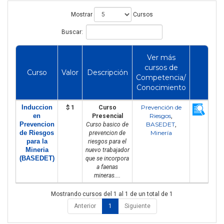
Mostrar
Cursos
Buscar:
Ver más
cursos de
Curso
Valor
Descripción
Competencia/
Conocimiento
Induccion
Prevención de
$ 1
Curso
en
Riesgos
Presencial
,
Prevencion
BASEDET
Curso basico de
,
de Riesgos
Minería
prevencion de
para la
riesgos para el
Mineria
nuevo trabajador
(BASEDET)
que se incorpora
a faenas
mineras....
Mostrando cursos del 1 al 1 de un total de 1
Anterior
1
Siguiente