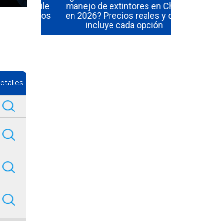
 en Chile
manejo de extintores en Chile
¿Cuánto du
al de los
en 2026? Precios reales y qué
y manejo
incluye cada opción
etalles