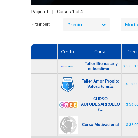
Página 1 | Cursos 1 al 4
Precio
Moda
Filtrar por:
Centro
Curso
Preci
Taller Bienestar y
$ 3.000.
autoestima...
Taller Amor Propio:
$ 10.0
Valorarte más
CURSO
AUTODESARROLLO
$ 50.0
Y...
Curso Motivacional
$ 32.0