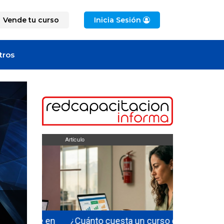
Vende tu curso
Inicia Sesión
tros
Artículo
Artículo
ficarse en
¿Cuánto cuesta un curso de