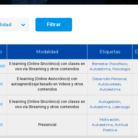
seguridad industrial
Cómo Formar una Brigada de
en 2026? El precio re
Emergencia en tu Empresa
10 cursos
Filtrar
lidad
o
Modalidad
Etiquetas
D
Bienestar Psicofísico
E-learning (Online Sincrónico) con clases en
,
000
Autoestima
Psicología
vivo vía Streaming y otros contenidos
,
Desarrollo Personal
E-learning (Online Asincrónico) con
,
Autocuidado
00
autoaprendizaje basado en Videos y otros
,
Autoestima
contenidos
Autogestión
E-learning (Online Sincrónico) con clases en
,
00
Autoestima
Liderazgo
vivo vía Streaming y otros contenidos
,
Motivación
,
Autoestima
Actitud
00
Presencial
,
Positiva