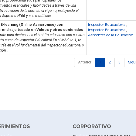
rso proporciona a los participantes los
mientos esenciales y habilidades a través de una
iva revisión de la normativa vigente, incluyendo el
o Supremo N°66 y sus modificac...
Inspector Educacional
E-learning (Online Asincrónico) con
,
Inspector Educacional
rendizaje basado en Videos y otros contenidos
,
Asistentes de la Educación
rate para destacar en el ámbito educativo con nuestro
to curso de Inspector Educativo! En el Módulo 1, te
rás en el rol fundamental del inspector educacional y
ción...
Anterior
1
2
3
Sigu
ERIMIENTOS
CORPORATIVO