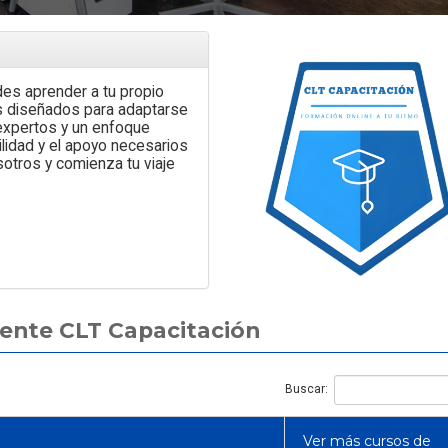
des aprender a tu propio
s diseñados para adaptarse
Artículo
Artículo
 expertos y un enfoque
ilidad y el apoyo necesarios
otros y comienza tu viaje
Curso de Electricidad
Industrial en Chile: qué incluye,
Curso de trabajo en 
a quién está dirigido y cuánto
Chile: comparativa d
rente CLT Capacitación
cuesta
y cuál elegir según tu
Buscar:
Ver más cursos de