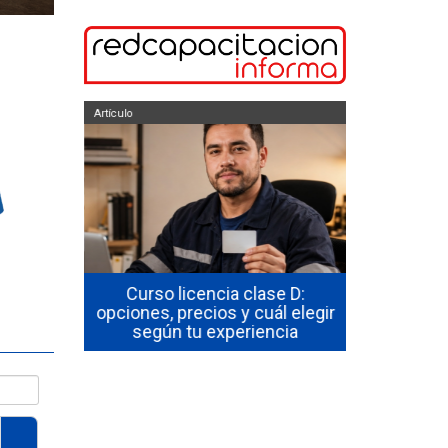
Artículo
Artículo
equipo en
Curso licencia clase D:
¿Exis
e precios
opciones, precios y cuál elegir
electricida
 situación
según tu experiencia
SEC gr