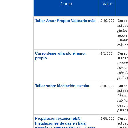
Curso
Valor
Taller Amor Propio: Valorarte más
$ 10.000
Curso 
autoap
¿Estás 
segura
Valorar
más pro
Curso desarrollando el amor
$ 5.000
Curso 
propio
autoap
Descubr
nuestr
está di
profund
Taller sobre Mediación escolar
$ 10.000
Curso 
autoap
"Únete 
habilid
de conf
para ca
Preparación examen SEC:
$ 65.000
Curso 
Instalaciones de gas en baja
autoap