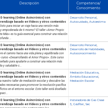
Descripción
Competencia/
Conocimiento
Desarrollo Personal
E-learning (Online Asincrónico) con
,
Autocuidado
Autoestima
rendizaje basado en Videos y otros contenidos
,
listo para iniciar un viaje hacia una versión más
 y empoderada de ti mismo? El taller «Amor Propio:
te Más» es tu guía esencial para construir una relación
funda ...
Desarrollo Personal
E-learning (Online Asincrónico) con
,
Desarrollo de Habilidades
rendizaje basado en Videos y otros contenidos
,
Autoconocimiento
e el camino hacia una vida plena y equilibrada con
o curso «Desarrollando el Amor Propio». Este curso
señado para ayudarte a construir una relación más
a y saludable c...
Mediación Educativa
E-learning (Online Asincrónico) con
,
Ámbito Educacional
rendizaje basado en Videos y otros contenidos
,
Mediación Escolar
a nuestro taller de mediación escolar y descubre las
ades necesarias para promover la resolución pacífica
lictos en el entorno escolar. Este taller está diseñado
paci...
Instaladores de Gas Clase
E-learning (Online Asincrónico) con
3
Gásfiter
Sec
rendizaje basado en Videos y otros contenidos
,
,